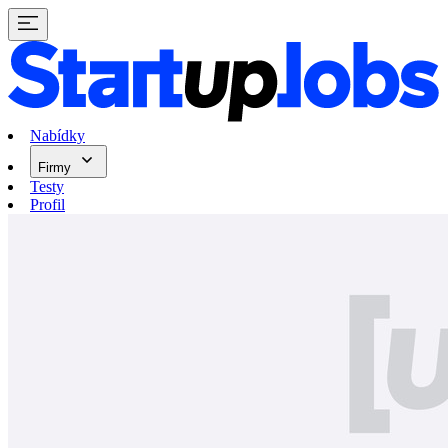
Nabídky
Firmy
Testy
Profil