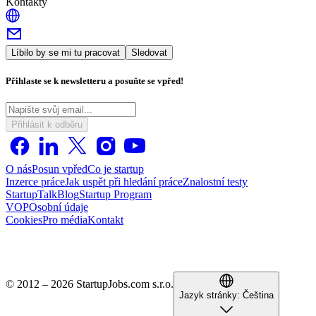
Kontakty
Líbilo by se mi tu pracovat
Sledovat
Přihlaste se k newsletteru a posuňte se vpřed!
Přihlásit k odběru
O nás
Posun vpřed
Co je startup
Inzerce práce
Jak uspět při hledání práce
Znalostní testy
StartupTalk
Blog
Startup Program
VOP
Osobní údaje
Cookies
Pro média
Kontakt
© 2012 – 2026 StartupJobs.com s.r.o.
Jazyk stránky:
Čeština