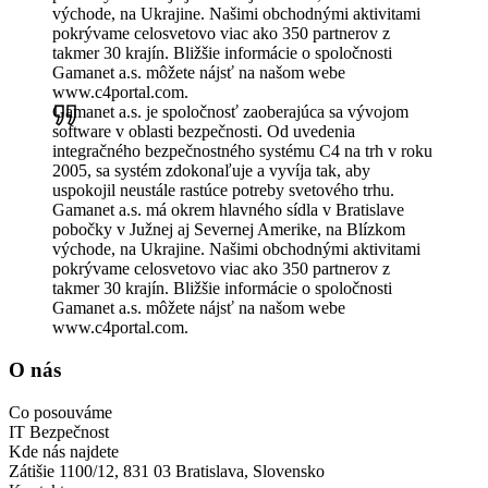
východe, na Ukrajine. Našimi obchodnými aktivitami
pokrývame celosvetovo viac ako 350 partnerov z
takmer 30 krajín. Bližšie informácie o spoločnosti
Gamanet a.s. môžete nájsť na našom webe
www.c4portal.com.
Gamanet a.s. je spoločnosť zaoberajúca sa vývojom
software v oblasti bezpečnosti. Od uvedenia
integračného bezpečnostného systému C4 na trh v roku
2005, sa systém zdokonaľuje a vyvíja tak, aby
uspokojil neustále rastúce potreby svetového trhu.
Gamanet a.s. má okrem hlavného sídla v Bratislave
pobočky v Južnej aj Severnej Amerike, na Blízkom
východe, na Ukrajine. Našimi obchodnými aktivitami
pokrývame celosvetovo viac ako 350 partnerov z
takmer 30 krajín. Bližšie informácie o spoločnosti
Gamanet a.s. môžete nájsť na našom webe
www.c4portal.com.
O nás
Co posouváme
IT Bezpečnost
Kde nás najdete
Zátišie 1100/12, 831 03 Bratislava, Slovensko