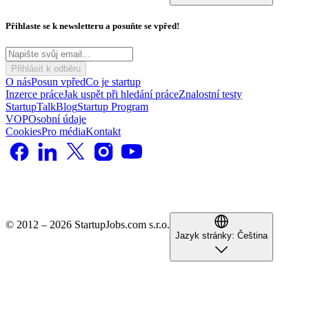
Přihlaste se k newsletteru a posuňte se vpřed!
Přihlásit k odběru
O nás
Posun vpřed
Co je startup
Inzerce práce
Jak uspět při hledání práce
Znalostní testy
StartupTalk
Blog
Startup Program
VOP
Osobní údaje
Cookies
Pro média
Kontakt
© 2012 – 2026 StartupJobs.com s.r.o.
Jazyk stránky:
Čeština