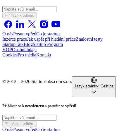
Přihlásit k odběru
O nás
Posun vpřed
Co je startup
Inzerce práce
Jak uspět při hledání práce
Znalostní testy
StartupTalk
Blog
Startup Program
VOP
Osobní údaje
Cookies
Pro média
Kontakt
© 2012 – 2026 StartupJobs.com s.r.o.
Jazyk stránky:
Čeština
Přihlaste se k newsletteru a posuňte se vpřed!
Přihlásit k odběru
O nás
Posun vpřed
Co je startup