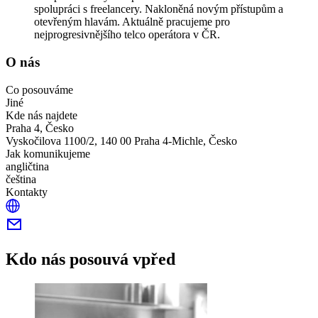
spolupráci s freelancery. Nakloněná novým přístupům a
otevřeným hlavám. Aktuálně pracujeme pro
nejprogresivnějšího telco operátora v ČR.
O nás
Co posouváme
Jiné
Kde nás najdete
Praha 4, Česko
Vyskočilova 1100/2, 140 00 Praha 4-Michle, Česko
Jak komunikujeme
angličtina
čeština
Kontakty
Kdo nás posouvá vpřed