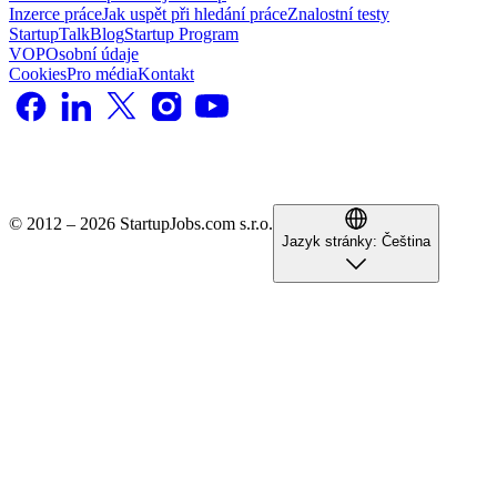
Inzerce práce
Jak uspět při hledání práce
Znalostní testy
StartupTalk
Blog
Startup Program
VOP
Osobní údaje
Cookies
Pro média
Kontakt
© 2012 – 2026 StartupJobs.com s.r.o.
Jazyk stránky:
Čeština