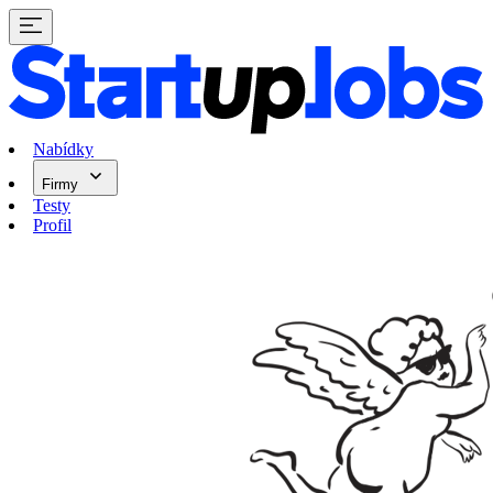
Nabídky
Firmy
Testy
Profil