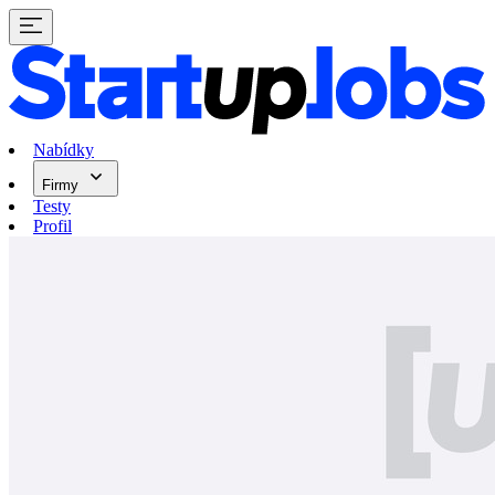
Nabídky
Firmy
Testy
Profil