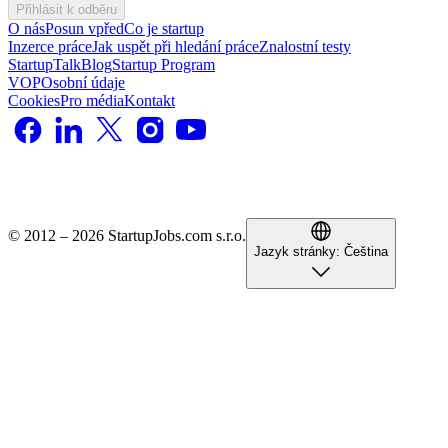
Přihlásit k odběru
O nás
Posun vpřed
Co je startup
Inzerce práce
Jak uspět při hledání práce
Znalostní testy
StartupTalk
Blog
Startup Program
VOP
Osobní údaje
Cookies
Pro média
Kontakt
© 2012 – 2026 StartupJobs.com s.r.o.
Jazyk stránky:
Čeština