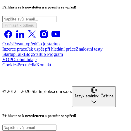
Přihlaste se k newsletteru a posuňte se vpřed!
Přihlásit k odběru
O nás
Posun vpřed
Co je startup
Inzerce práce
Jak uspět při hledání práce
Znalostní testy
StartupTalk
Blog
Startup Program
VOP
Osobní údaje
Cookies
Pro média
Kontakt
© 2012 – 2026 StartupJobs.com s.r.o.
Jazyk stránky:
Čeština
Přihlaste se k newsletteru a posuňte se vpřed!