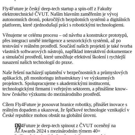
Fly4Future je český deep-tech startup a spin-off z Fakulty
elektrotechnické ČVUT. Naším hlavním zaměřením je vývoj
autonomních dronů, pokročilých bezpilotních systémů a digitálních
platforem, které zjednodušují práci s robotickými technologiemi.
Věnujeme se celému procesu – od návrhu a konstrukce prototypů,
přes integraci umělé inteligence a senzorických systémů, až po
testování v reálném prostředí. Součástí našich projektů je také tvorba
vlastních softwarových nástrojů, například interaktivní dokumentace
a simulační prostředí, které umožňuje efektivní školení i rychlejší
nasazení našich technologií do praxe.
Naše řešení nacházejí uplatnění v bezpečnostních a průmyslových
aplikacích, při monitoringu infrastruktury i ve výzkumných
projektech. Spolupracujeme s akademickými institucemi,
technologickými firmami i veřejným sektorem, a přinášíme know-
how českého výzkumu do mezinárodního prostředí.
Cílem Fly4Future je posouvat hranice robotiky, přinášet inovace s
reálným dopadem a ukazovat, že špičkové technologie vznikající v
České republice mohou obstát na globální úrovni.
Fly4Future je deep-tech spinout z ČVUT oceněný na
AI Awards 2024 s mezinárodním týmem 40+