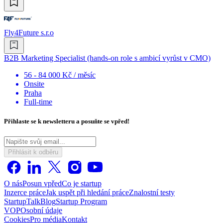
Fly4Future s.r.o
B2B Marketing Specialist (hands-on role s ambicí vyrůst v CMO)
56 - 84 000 Kč / měsíc
Onsite
Praha
Full-time
Přihlaste se k newsletteru a posuňte se vpřed!
Přihlásit k odběru
O nás
Posun vpřed
Co je startup
Inzerce práce
Jak uspět při hledání práce
Znalostní testy
StartupTalk
Blog
Startup Program
VOP
Osobní údaje
Cookies
Pro média
Kontakt