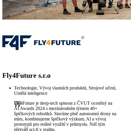
Fly4Future s.r.o
Technologie, Vývoj vlastních produktů, Strojové učení,
Umělá inteligence
Fly4Future je deep-tech spinout z ČVUT oceněný na
AI Awards 2024 s mezinárodním týmem 40+
špičkových robotiků. Stavíme plně autonomní drony na
míru, kombinujeme špičkový výzkum, AI a vývoj
prototypů pro reálné využití v průmyslu. Náš tým
přetváří sci-fi v realitu.