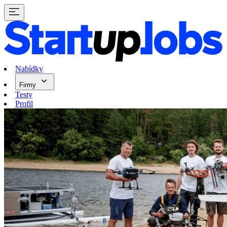
Nabídky
Firmy
Testy
Profil