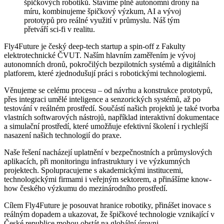
špičkových robotiků. Stavíme plně autonomní drony na
míru, kombinujeme špičkový výzkum, AI a vývoj
prototypů pro reálné využití v průmyslu. Náš tým
přetváří sci-fi v realitu.
Fly4Future je český deep-tech startup a spin-off z Fakulty
elektrotechnické ČVUT. Naším hlavním zaměřením je vývoj
autonomních dronů, pokročilých bezpilotních systémů a digitálních
platforem, které zjednodušují práci s robotickými technologiemi.
Věnujeme se celému procesu – od návrhu a konstrukce prototypů,
přes integraci umělé inteligence a senzorických systémů, až po
testování v reálném prostředí. Součástí našich projektů je také tvorba
vlastních softwarových nástrojů, například interaktivní dokumentace
a simulační prostředí, které umožňuje efektivní školení i rychlejší
nasazení našich technologií do praxe.
Naše řešení nacházejí uplatnění v bezpečnostních a průmyslových
aplikacích, při monitoringu infrastruktury i ve výzkumných
projektech. Spolupracujeme s akademickými institucemi,
technologickými firmami i veřejným sektorem, a přinášíme know-
how českého výzkumu do mezinárodního prostředí.
Cílem Fly4Future je posouvat hranice robotiky, přinášet inovace s
reálným dopadem a ukazovat, že špičkové technologie vznikající v
České republice mohou obstát na globální úrovni.