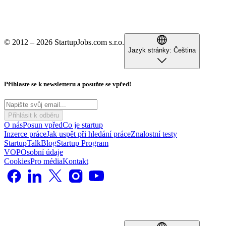
© 2012 – 2026 StartupJobs.com s.r.o.
Jazyk stránky:
Čeština
Přihlaste se k newsletteru a posuňte se vpřed!
Přihlásit k odběru
O nás
Posun vpřed
Co je startup
Inzerce práce
Jak uspět při hledání práce
Znalostní testy
StartupTalk
Blog
Startup Program
VOP
Osobní údaje
Cookies
Pro média
Kontakt