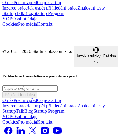
O nás
Posun vpřed
Co je startup
Inzerce práce
Jak uspět při hledání práce
Znalostní testy
StartupTalk
Blog
Startup Program
VOP
Osobní údaje
Cookies
Pro média
Kontakt
© 2012 – 2026 StartupJobs.com s.r.o.
Jazyk stránky:
Čeština
Přihlaste se k newsletteru a posuňte se vpřed!
Přihlásit k odběru
O nás
Posun vpřed
Co je startup
Inzerce práce
Jak uspět při hledání práce
Znalostní testy
StartupTalk
Blog
Startup Program
VOP
Osobní údaje
Cookies
Pro média
Kontakt