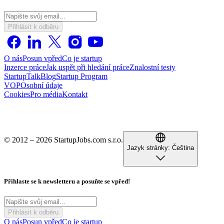
Přihlásit k odběru
O nás
Posun vpřed
Co je startup
Inzerce práce
Jak uspět při hledání práce
Znalostní testy
StartupTalk
Blog
Startup Program
VOP
Osobní údaje
Cookies
Pro média
Kontakt
© 2012 – 2026 StartupJobs.com s.r.o.
Jazyk stránky:
Čeština
Přihlaste se k newsletteru a posuňte se vpřed!
Přihlásit k odběru
O nás
Posun vpřed
Co je startup