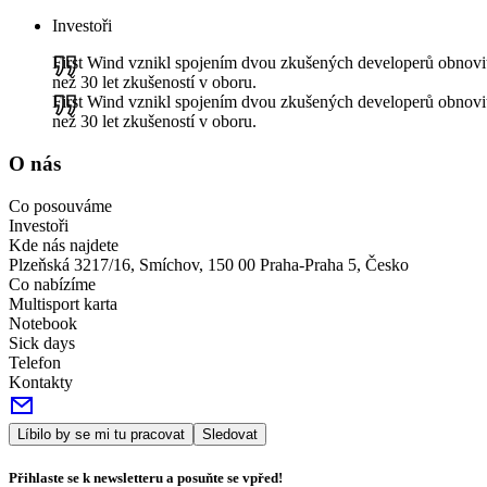
Investoři
First Wind vznikl spojením dvou zkušených developerů obnovit
než 30 let zkušeností v oboru.
First Wind vznikl spojením dvou zkušených developerů obnovit
než 30 let zkušeností v oboru.
O nás
Co posouváme
Investoři
Kde nás najdete
Plzeňská 3217/16, Smíchov, 150 00 Praha-Praha 5, Česko
Co nabízíme
Multisport karta
Notebook
Sick days
Telefon
Kontakty
Líbilo by se mi tu pracovat
Sledovat
Přihlaste se k newsletteru a posuňte se vpřed!