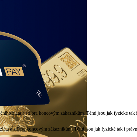
stičního zlata a stříbra koncovým zákazníkům. Těmi jsou jak fyzické tak
o zlata a stříbra koncovým zákazníkům. Těmi jsou jak fyzické tak i práv