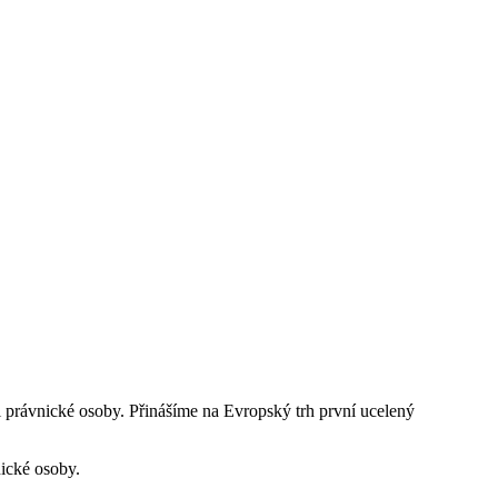
 i právnické osoby. Přinášíme na Evropský trh první ucelený
nické osoby.