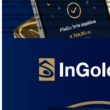
Naším strategickým velkoobchodním partnerem je společnost IBIS InGo
propojeny, 25% podíl ve společnosti FireGold s.r.o. zaujímá právě spo
Díky takovému strategickému partnerství můžeme našim zákazníkům pos
jak z hlediska odměňování, tak z hlediska celkové informační a obch
Působíme v mnoha evropských zemích a svou obchodní činnost dále roz
zlata a stříbra.