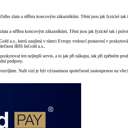
stičního zlata a stříbra koncovým zákazníkům. Těmi jsou jak fyzické tak
o zlata a stříbra koncovým zákazníkům. Těmi jsou jak fyzické tak i práv
ld a.s., která zaujímá v rámci Evropy vedoucí postavení v poskytování
lečnost IBIS InGold a.s..
kytovat ten nejlepší servis, a to jak při nákupu, tak při zpětném pro
odní podpory.
víjíme. Naši vizí je být významnou společností zastoupenou na všech t