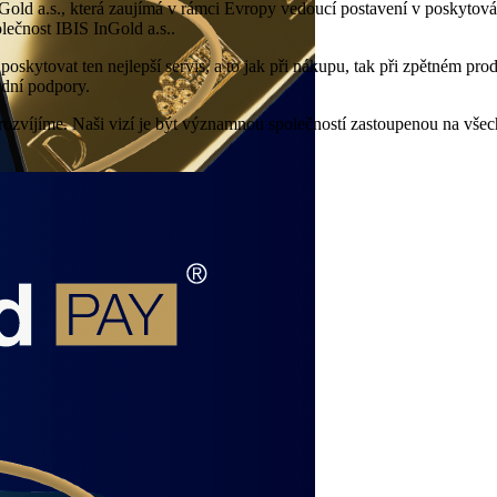
ld a.s., která zaujímá v rámci Evropy vedoucí postavení v poskytování
lečnost IBIS InGold a.s..
kytovat ten nejlepší servis, a to jak při nákupu, tak při zpětném pro
odní podpory.
víjíme. Naši vizí je být významnou společností zastoupenou na všech t