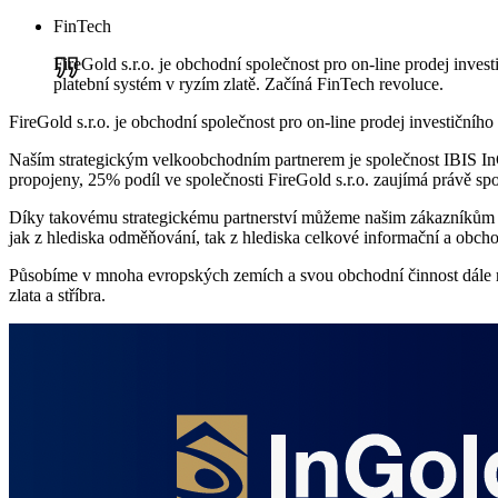
FinTech
FireGold s.r.o. je obchodní společnost pro on-line prodej inve
platební systém v ryzím zlatě. Začíná FinTech revoluce.
FireGold s.r.o. je obchodní společnost pro on-line prodej investičníh
Naším strategickým velkoobchodním partnerem je společnost IBIS InGo
propojeny, 25% podíl ve společnosti FireGold s.r.o. zaujímá právě spo
Díky takovému strategickému partnerství můžeme našim zákazníkům pos
jak z hlediska odměňování, tak z hlediska celkové informační a obch
Působíme v mnoha evropských zemích a svou obchodní činnost dále roz
zlata a stříbra.