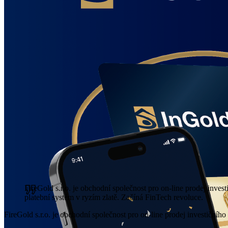
FireGold s.r.o. je obchodní společnost pro on-line prodej inve
platební systém v ryzím zlatě. Začíná FinTech revoluce.
FireGold s.r.o. je obchodní společnost pro on-line prodej investičníh