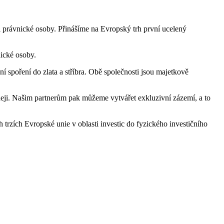
 i právnické osoby. Přinášíme na Evropský trh první ucelený
nické osoby.
 spoření do zlata a stříbra. Obě společnosti jsou majetkově
deji. Našim partnerům pak můžeme vytvářet exkluzivní zázemí, a to
rzích Evropské unie v oblasti investic do fyzického investičního