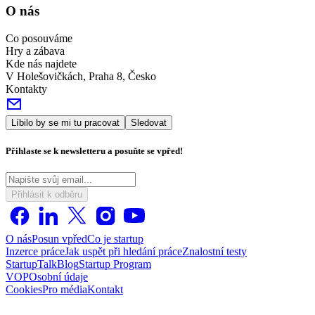
O nás
Co posouváme
Hry a zábava
Kde nás najdete
V Holešovičkách, Praha 8, Česko
Kontakty
Líbilo by se mi tu pracovat
Sledovat
Přihlaste se k newsletteru a posuňte se vpřed!
Přihlásit k odběru
O nás
Posun vpřed
Co je startup
Inzerce práce
Jak uspět při hledání práce
Znalostní testy
StartupTalk
Blog
Startup Program
VOP
Osobní údaje
Cookies
Pro média
Kontakt