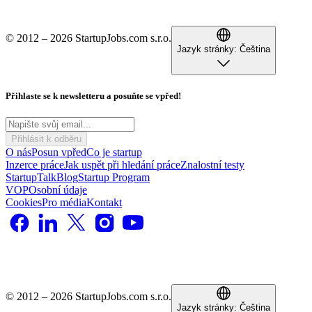
© 2012 – 2026 StartupJobs.com s.r.o.
Jazyk stránky:
Čeština
Přihlaste se k newsletteru a posuňte se vpřed!
Přihlásit k odběru
O nás
Posun vpřed
Co je startup
Inzerce práce
Jak uspět při hledání práce
Znalostní testy
StartupTalk
Blog
Startup Program
VOP
Osobní údaje
Cookies
Pro média
Kontakt
© 2012 – 2026 StartupJobs.com s.r.o.
Jazyk stránky:
Čeština