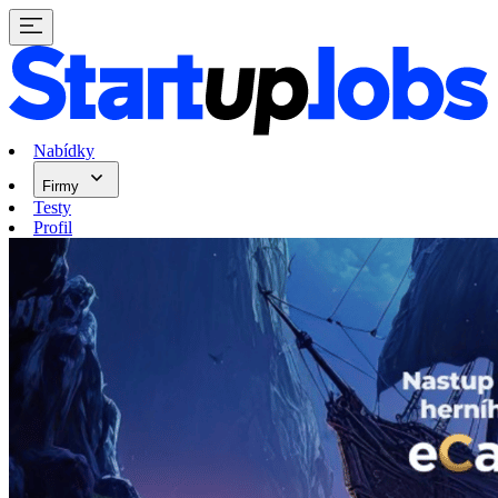
Nabídky
Firmy
Testy
Profil