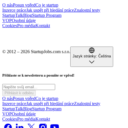
O nás
Posun vpřed
Co je startup
Inzerce práce
Jak uspět při hledání práce
Znalostní testy
StartupTalk
Blog
Startup Program
VOP
Osobní údaje
Cookies
Pro média
Kontakt
© 2012 – 2026 StartupJobs.com s.r.o.
Jazyk stránky:
Čeština
Přihlaste se k newsletteru a posuňte se vpřed!
Přihlásit k odběru
O nás
Posun vpřed
Co je startup
Inzerce práce
Jak uspět při hledání práce
Znalostní testy
StartupTalk
Blog
Startup Program
VOP
Osobní údaje
Cookies
Pro média
Kontakt