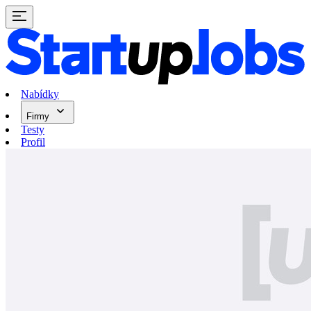
Nabídky
Firmy
Testy
Profil