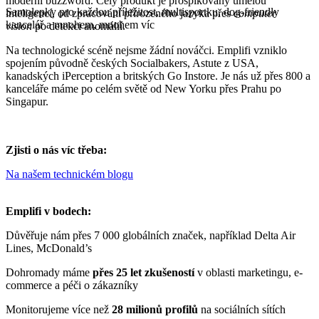
moderní buzzword. Celý produkt je prošpikovaný umělou
Samolepky pro každou příležitost, multisportku, dog-friendly
inteligencí, od zpracování přirozeného jazyka přes
computer
kancelář a mnohem, mnohem víc
vision
po detekci anomálií.
Na technologické scéně nejsme žádní nováčci. Emplifi vzniklo
spojením původně českých Socialbakers, Astute z USA,
kanadských iPerception a britských Go Instore. Je nás už přes 800 a
kanceláře máme po celém světě od New Yorku přes Prahu po
Singapur.
Zjisti o nás víc třeba:
Na našem technickém blogu
Emplifi v bodech:
Důvěřuje nám přes 7 000 globálních značek, například Delta Air
Lines, McDonald’s
Dohromady máme
přes 25 let zkušeností
v oblasti marketingu, e-
commerce a péči o zákazníky
Monitorujeme více než
28 milionů profilů
na sociálních sítích