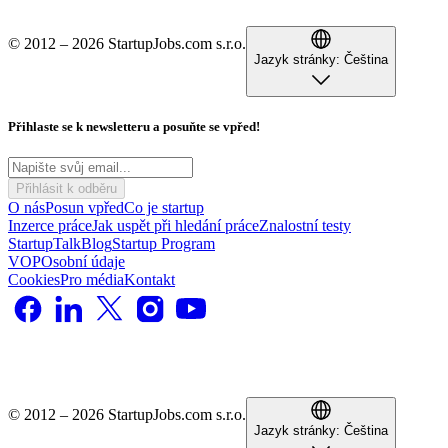
© 2012 – 2026 StartupJobs.com s.r.o.
Jazyk stránky:
Čeština
Přihlaste se k newsletteru a posuňte se vpřed!
Přihlásit k odběru
O nás
Posun vpřed
Co je startup
Inzerce práce
Jak uspět při hledání práce
Znalostní testy
StartupTalk
Blog
Startup Program
VOP
Osobní údaje
Cookies
Pro média
Kontakt
© 2012 – 2026 StartupJobs.com s.r.o.
Jazyk stránky:
Čeština