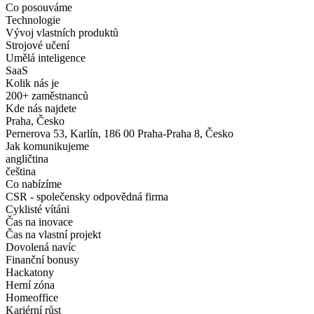
Co posouváme
Technologie
Vývoj vlastních produktů
Strojové učení
Umělá inteligence
SaaS
Kolik nás je
200+ zaměstnanců
Kde nás najdete
Praha, Česko
Pernerova 53, Karlín, 186 00 Praha-Praha 8, Česko
Jak komunikujeme
angličtina
čeština
Co nabízíme
CSR - společensky odpovědná firma
Cyklisté vítáni
Čas na inovace
Čas na vlastní projekt
Dovolená navíc
Finanční bonusy
Hackatony
Herní zóna
Homeoffice
Kariérní růst