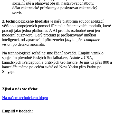
sociální sítě a plánovat obsah, nastavovat chatboty,
dělat zákaznické průzkumy a poskytovat zákaznický
servis.
Z technologického hlediska
je naše platforma soubor aplikací,
většinou propojených pomocí iFramů a federativních modulů, které
pracují jako jedna platforma. A AI pro nás rozhodně není jen
moderní buzzword. Celý produkt je prošpikovaný umělou
inteligencí, od zpracování přirozeného jazyka přes
computer
vision
po detekci anomálií.
Na technologické scéně nejsme žádní nováčci. Emplifi vzniklo
spojením původně českých Socialbakers, Astute z USA,
kanadských iPerception a britských Go Instore. Je nás už přes 800 a
kanceláře máme po celém světě od New Yorku přes Prahu po
Singapur.
Zjisti o nás víc třeba:
Na našem technickém blogu
Emplifi v bodech: