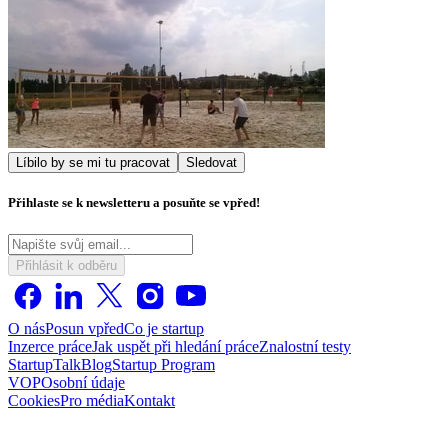
Líbilo by se mi tu pracovat
Sledovat
Přihlaste se k newsletteru a posuňte se vpřed!
Přihlásit k odběru
O nás
Posun vpřed
Co je startup
Inzerce práce
Jak uspět při hledání práce
Znalostní testy
StartupTalk
Blog
Startup Program
VOP
Osobní údaje
Cookies
Pro média
Kontakt