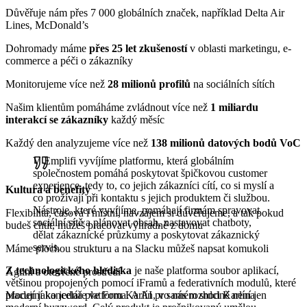
Důvěřuje nám přes 7 000 globálních značek, například Delta Air
Lines, McDonald’s
Dohromady máme
přes 25 let zkušeností
v oblasti marketingu, e-
commerce a péči o zákazníky
Monitorujeme více než
28 milionů profilů
na sociálních sítích
Našim klientům pomáháme zvládnout více než
1 miliardu
interakcí se zákazníky
každý měsíc
Každý den analyzujeme více než
138 milionů datových bodů VoC
V Emplifi vyvíjíme platformu, která globálním
společnostem pomáhá poskytovat špičkovou customer
experience, tedy to, co jejich zákazníci cítí, co si myslí a
Kultura a benefity
co prožívají při kontaktu s jejich produktem či službou.
Nástroje, které vyvíjíme, pomáhají firmám spravovat
Flexibilita, časová i místní, navzájem si důvěřujeme, a tak pokud
sociální sítě a plánovat obsah, nastavovat chatboty,
budeš chtít, můžeš pracovat výhradně z domu
dělat zákaznické průzkumy a poskytovat zákaznický
servis.
Máme plochou strukturu a na Slacku můžeš napsat komukoli
Z technologického hlediska
je naše platforma soubor aplikací,
Agilní a otevřené prostředí
většinou propojených pomocí iFramů a federativních modulů, které
Moderní kanceláře ve Foru Karlín, v samém srdci Karlína
pracují jako jedna platforma. A AI pro nás rozhodně není jen