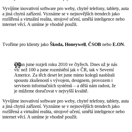
Vyvíjíme inovativní software pro weby, chytré telefony, tablety, auta
a jiná chytrá zařízení. Vyznáme se v nejnovějších trendech jako
rozšířená a virtuální realita, strojové učení, umělá inteligence nebo
internet věcí. A umíme je vhodně použít.
Tvoříme pro klienty jako
Škoda, Honeywell
,
ČSOB
nebo
E.ON
.
eMan jsme rozjeli roku 2010 ve čtyřech. Dnes už je nás
víc než 100 a jsme rozmístění jak v ČR, tak v Severní
Americe. Za těch deset let jsme mimo kolegů nasbírali
spoustu zkušeností s vývojem, designem, provozem i
servisem informačních systémů – a dělá nám radost, že
je můžeme doručovat v nejvyšší kvalitě.
Vyvíjíme inovativní software pro weby, chytré telefony, tablety, auta
a jiná chytrá zařízení. Vyznáme se v nejnovějších trendech jako
rozšířená a virtuální realita, strojové učení, umělá inteligence nebo
internet věcí. A umíme je vhodně použít.