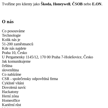
Tvoříme pro klienty jako
Škoda, Honeywell
,
ČSOB
nebo
E.ON
.
O nás
Co posouváme
Technologie
Kolik nás je
51-200 zaměstnanců
Kde nás najdete
Praha 10, Česko
U Pergamenky 1145/12, 170 00 Praha 7-Holešovice, Česko
Jak komunikujeme
čeština
slovenština
Co nabízíme
CSR - společensky odpovědná firma
Cyklisté vítáni
Dovolená navíc
Hackatony
Herní zóna
Homeoffice
Kariérní růst