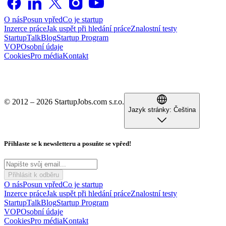
O nás
Posun vpřed
Co je startup
Inzerce práce
Jak uspět při hledání práce
Znalostní testy
StartupTalk
Blog
Startup Program
VOP
Osobní údaje
Cookies
Pro média
Kontakt
© 2012 – 2026 StartupJobs.com s.r.o.
Jazyk stránky:
Čeština
Přihlaste se k newsletteru a posuňte se vpřed!
Přihlásit k odběru
O nás
Posun vpřed
Co je startup
Inzerce práce
Jak uspět při hledání práce
Znalostní testy
StartupTalk
Blog
Startup Program
VOP
Osobní údaje
Cookies
Pro média
Kontakt