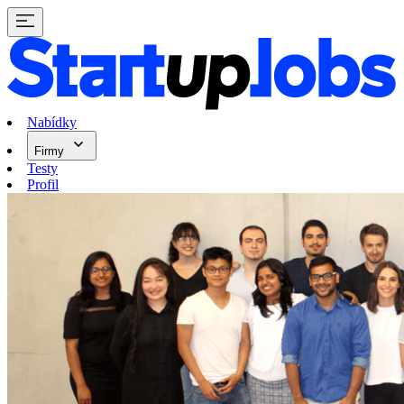
Nabídky
Firmy
Testy
Profil