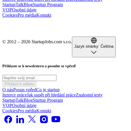
StartupTalk
Blog
Startup Program
VOP
Osobní údaje
Cookies
Pro média
Kontakt
© 2012 – 2026 StartupJobs.com s.r.o.
Jazyk stránky:
Čeština
Přihlaste se k newsletteru a posuňte se vpřed!
Přihlásit k odběru
O nás
Posun vpřed
Co je startup
Inzerce práce
Jak uspět při hledání práce
Znalostní testy
StartupTalk
Blog
Startup Program
VOP
Osobní údaje
Cookies
Pro média
Kontakt