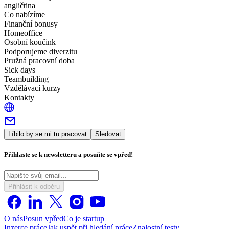
angličtina
Co nabízíme
Finanční bonusy
Homeoffice
Osobní koučink
Podporujeme diverzitu
Pružná pracovní doba
Sick days
Teambuilding
Vzdělávací kurzy
Kontakty
Líbilo by se mi tu pracovat
Sledovat
Přihlaste se k newsletteru a posuňte se vpřed!
Přihlásit k odběru
O nás
Posun vpřed
Co je startup
Inzerce práce
Jak uspět při hledání práce
Znalostní testy