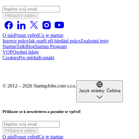
Přihlásit k odběru
O nás
Posun vpřed
Co je startup
Inzerce práce
Jak uspět při hledání práce
Znalostní testy
StartupTalk
Blog
Startup Program
VOP
Osobní údaje
Cookies
Pro média
Kontakt
© 2012 – 2026 StartupJobs.com s.r.o.
Jazyk stránky:
Čeština
Přihlaste se k newsletteru a posuňte se vpřed!
Přihlásit k odběru
O nás
Posun vpřed
Co je startup