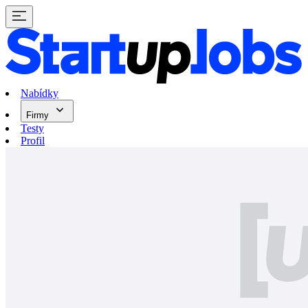
Nabídky
Firmy
Testy
Profil