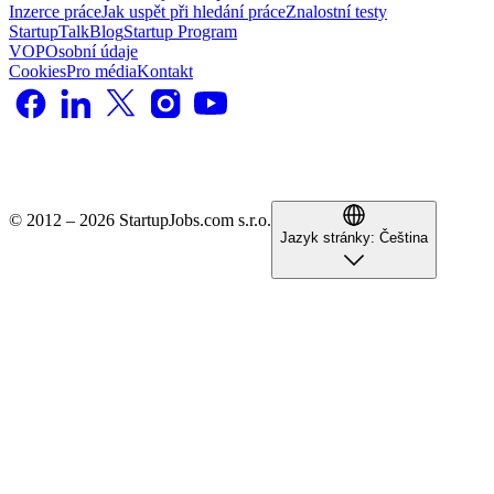
Inzerce práce
Jak uspět při hledání práce
Znalostní testy
StartupTalk
Blog
Startup Program
VOP
Osobní údaje
Cookies
Pro média
Kontakt
© 2012 – 2026 StartupJobs.com s.r.o.
Jazyk stránky:
Čeština