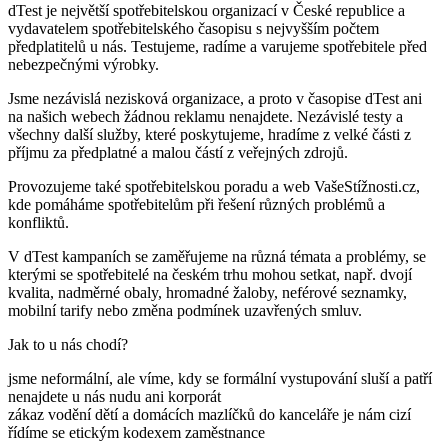
dTest je největší spotřebitelskou organizací v České republice a
vydavatelem spotřebitelského časopisu s nejvyšším počtem
předplatitelů u nás. Testujeme, radíme a varujeme spotřebitele před
nebezpečnými výrobky.
Jsme nezávislá nezisková organizace, a proto v časopise dTest ani
na našich webech žádnou reklamu nenajdete. Nezávislé testy a
všechny další služby, které poskytujeme, hradíme z velké části z
příjmu za předplatné a malou částí z veřejných zdrojů.
Provozujeme také spotřebitelskou poradu a web VašeStížnosti.cz,
kde pomáháme spotřebitelům při řešení různých problémů a
konfliktů.
V dTest kampaních se zaměřujeme na různá témata a problémy, se
kterými se spotřebitelé na českém trhu mohou setkat, např. dvojí
kvalita, nadměrné obaly, hromadné žaloby, neférové seznamky,
mobilní tarify nebo změna podmínek uzavřených smluv.
Jak to u nás chodí?
jsme neformální, ale víme, kdy se formální vystupování sluší a patří
nenajdete u nás nudu ani korporát
zákaz vodění dětí a domácích mazlíčků do kanceláře je nám cizí
řídíme se etickým kodexem zaměstnance