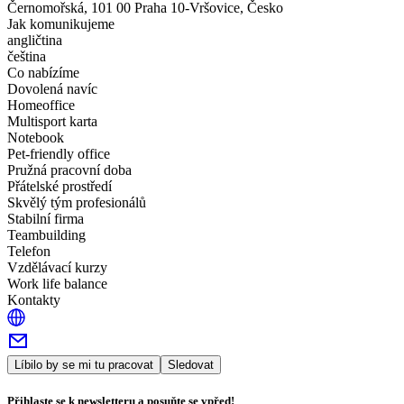
Černomořská, 101 00 Praha 10-Vršovice, Česko
Jak komunikujeme
angličtina
čeština
Co nabízíme
Dovolená navíc
Homeoffice
Multisport karta
Notebook
Pet-friendly office
Pružná pracovní doba
Přátelské prostředí
Skvělý tým profesionálů
Stabilní firma
Teambuilding
Telefon
Vzdělávací kurzy
Work life balance
Kontakty
Líbilo by se mi tu pracovat
Sledovat
Přihlaste se k newsletteru a posuňte se vpřed!