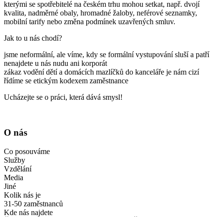
kterými se spotřebitelé na českém trhu mohou setkat, např. dvojí
kvalita, nadměrné obaly, hromadné žaloby, neférové seznamky,
mobilní tarify nebo změna podmínek uzavřených smluv.
Jak to u nás chodí?
jsme neformální, ale víme, kdy se formální vystupování sluší a patří
nenajdete u nás nudu ani korporát
zákaz vodění dětí a domácích mazlíčků do kanceláře je nám cizí
řídíme se etickým kodexem zaměstnance
Ucházejte se o práci, která dává smysl!
O nás
Co posouváme
Služby
Vzdělání
Media
Jiné
Kolik nás je
31-50 zaměstnanců
Kde nás najdete