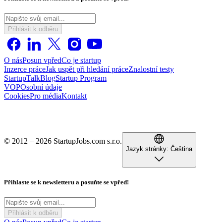
Přihlásit k odběru
O nás
Posun vpřed
Co je startup
Inzerce práce
Jak uspět při hledání práce
Znalostní testy
StartupTalk
Blog
Startup Program
VOP
Osobní údaje
Cookies
Pro média
Kontakt
© 2012 – 2026 StartupJobs.com s.r.o.
Jazyk stránky:
Čeština
Přihlaste se k newsletteru a posuňte se vpřed!
Přihlásit k odběru