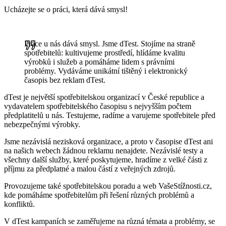
Ucházejte se o práci, která dává smysl!
Práce u nás dává smysl. Jsme dTest. Stojíme na straně
spotřebitelů: kultivujeme prostředí, hlídáme kvalitu
výrobků i služeb a pomáháme lidem s právními
problémy. Vydáváme unikátní tištěný i elektronický
časopis bez reklam dTest.
dTest je největší spotřebitelskou organizací v České republice a
vydavatelem spotřebitelského časopisu s nejvyšším počtem
předplatitelů u nás. Testujeme, radíme a varujeme spotřebitele před
nebezpečnými výrobky.
Jsme nezávislá nezisková organizace, a proto v časopise dTest ani
na našich webech žádnou reklamu nenajdete. Nezávislé testy a
všechny další služby, které poskytujeme, hradíme z velké části z
příjmu za předplatné a malou částí z veřejných zdrojů.
Provozujeme také spotřebitelskou poradu a web VašeStížnosti.cz,
kde pomáháme spotřebitelům při řešení různých problémů a
konfliktů.
V dTest kampaních se zaměřujeme na různá témata a problémy, se