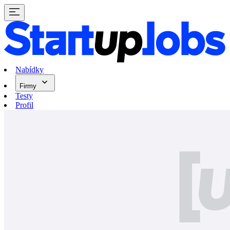
Nabídky
Firmy
Testy
Profil