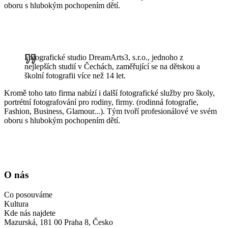
oboru s hlubokým pochopením dětí.
Fotografické studio DreamArts3, s.r.o., jednoho z
nejlepších studií v Čechách, zaměřující se na dětskou a
školní fotografii více než 14 let.
Kromě toho tato firma nabízí i další fotografické služby pro školy,
portrétní fotografování pro rodiny, firmy. (rodinná fotografie,
Fashion, Business, Glamour...). Tým tvoří profesionálové ve svém
oboru s hlubokým pochopením dětí.
O nás
Co posouváme
Kultura
Kde nás najdete
Mazurská, 181 00 Praha 8, Česko