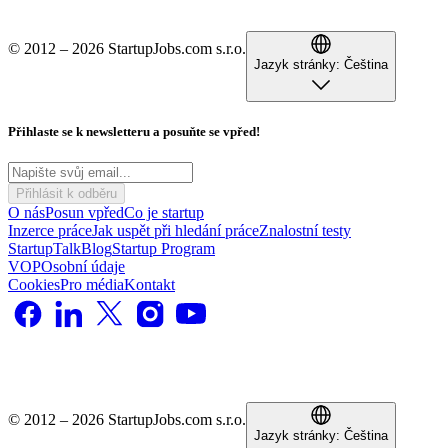
© 2012 – 2026 StartupJobs.com s.r.o.
Jazyk stránky:
Čeština
Přihlaste se k newsletteru a posuňte se vpřed!
Přihlásit k odběru
O nás
Posun vpřed
Co je startup
Inzerce práce
Jak uspět při hledání práce
Znalostní testy
StartupTalk
Blog
Startup Program
VOP
Osobní údaje
Cookies
Pro média
Kontakt
© 2012 – 2026 StartupJobs.com s.r.o.
Jazyk stránky:
Čeština