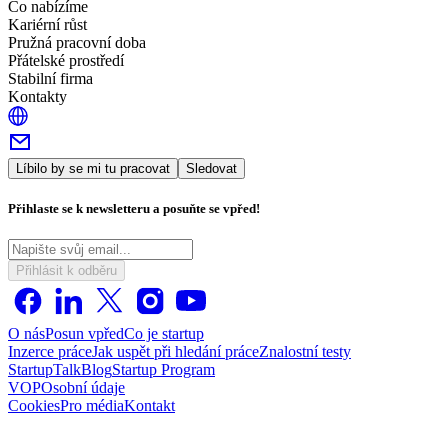
Co nabízíme
Kariérní růst
Pružná pracovní doba
Přátelské prostředí
Stabilní firma
Kontakty
Líbilo by se mi tu pracovat
Sledovat
Přihlaste se k newsletteru a posuňte se vpřed!
Přihlásit k odběru
O nás
Posun vpřed
Co je startup
Inzerce práce
Jak uspět při hledání práce
Znalostní testy
StartupTalk
Blog
Startup Program
VOP
Osobní údaje
Cookies
Pro média
Kontakt