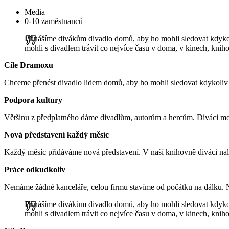
Media
0-10 zaměstnanců
Přinášíme divákům divadlo domů, aby ho mohli sledovat kdykol
mohli s divadlem trávit co nejvíce času v doma, v kinech, knih
Cíle Dramoxu
Chceme přenést divadlo lidem domů, aby ho mohli sledovat kdykoliv 
Podpora kultury
Většinu z předplatného dáme divadlům, autorům a hercům. Diváci m
Nová představení každý měsíc
Každý měsíc přidáváme nová představení. V naší knihovně diváci nale
Práce odkudkoliv
Nemáme žádné kanceláře, celou firmu stavíme od počátku na dálku. N
Přinášíme divákům divadlo domů, aby ho mohli sledovat kdykol
mohli s divadlem trávit co nejvíce času v doma, v kinech, knih