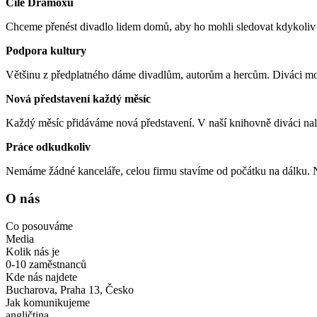
Cíle Dramoxu
Chceme přenést divadlo lidem domů, aby ho mohli sledovat kdykoliv 
Podpora kultury
Většinu z předplatného dáme divadlům, autorům a hercům. Diváci m
Nová představení každý měsíc
Každý měsíc přidáváme nová představení. V naší knihovně diváci nale
Práce odkudkoliv
Nemáme žádné kanceláře, celou firmu stavíme od počátku na dálku. N
O nás
Co posouváme
Media
Kolik nás je
0-10 zaměstnanců
Kde nás najdete
Bucharova, Praha 13, Česko
Jak komunikujeme
angličtina