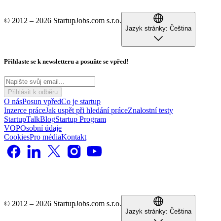
© 2012 – 2026 StartupJobs.com s.r.o.
Jazyk stránky:
Čeština
Přihlaste se k newsletteru a posuňte se vpřed!
Přihlásit k odběru
O nás
Posun vpřed
Co je startup
Inzerce práce
Jak uspět při hledání práce
Znalostní testy
StartupTalk
Blog
Startup Program
VOP
Osobní údaje
Cookies
Pro média
Kontakt
© 2012 – 2026 StartupJobs.com s.r.o.
Jazyk stránky:
Čeština