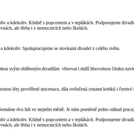
iv a kdekoliv. Klidně s popcornem a v teplákách. Podporujeme divadl
ovnách, ale třeba i v nemocnicích nebo školách.
a kdekoliv. Spolupracujeme se stovkami divadel z celého světa.
ohou svým oblíbeným divadlům věnovat i další libovolnou částku nav
znou léty prověřené inscenace, díla ověnčená cenami kritiků i čerstvé
emáme dva lidi ve stejném městě. Je nám poměrně jedno odkud pracuje
iv a kdekoliv. Klidně s popcornem a v teplákách. Podporujeme divadl
ovnách, ale třeba i v nemocnicích nebo školách.