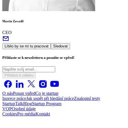
Martin Zavadil
CEO
Líbilo by se mi tu pracovat
Sledovat
Přihlaste se k newsletteru a posuňte se vpřed!
Přihlásit k odběru
O nás
Posun vpřed
Co je startup
Inzerce práce
Jak uspět při hledání práce
Znalostní testy
StartupTalk
Blog
Startup Program
VOP
Osobní údaje
Cookies
Pro média
Kontakt