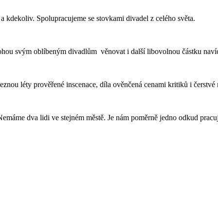
a kdekoliv. Spolupracujeme se stovkami divadel z celého světa.
ohou svým oblíbeným divadlům věnovat i další libovolnou částku nav
znou léty prověřené inscenace, díla ověnčená cenami kritiků i čerstvé
emáme dva lidi ve stejném městě. Je nám poměrně jedno odkud pracuje