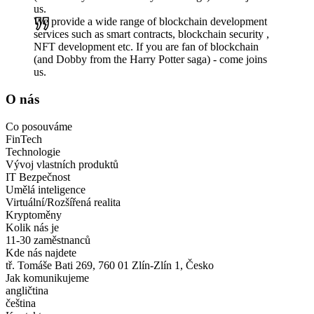
us.
We provide a wide range of blockchain development
services such as smart contracts, blockchain security ,
NFT development etc. If you are fan of blockchain
(and Dobby from the Harry Potter saga) - come joins
us.
O nás
Co posouváme
FinTech
Technologie
Vývoj vlastních produktů
IT Bezpečnost
Umělá inteligence
Virtuální/Rozšířená realita
Kryptoměny
Kolik nás je
11-30 zaměstnanců
Kde nás najdete
tř. Tomáše Bati 269, 760 01 Zlín-Zlín 1, Česko
Jak komunikujeme
angličtina
čeština