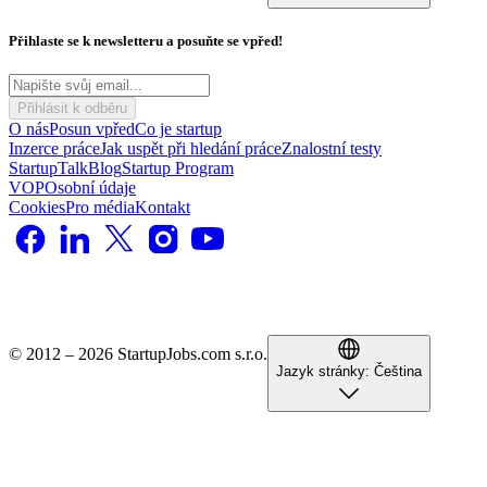
Přihlaste se k newsletteru a posuňte se vpřed!
Přihlásit k odběru
O nás
Posun vpřed
Co je startup
Inzerce práce
Jak uspět při hledání práce
Znalostní testy
StartupTalk
Blog
Startup Program
VOP
Osobní údaje
Cookies
Pro média
Kontakt
© 2012 – 2026 StartupJobs.com s.r.o.
Jazyk stránky:
Čeština