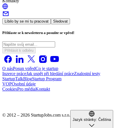
Kontakty
Líbilo by se mi tu pracovat
Sledovat
Přihlaste se k newsletteru a posuňte se vpřed!
Přihlásit k odběru
O nás
Posun vpřed
Co je startup
Inzerce práce
Jak uspět při hledání práce
Znalostní testy
StartupTalk
Blog
Startup Program
VOP
Osobní údaje
Cookies
Pro média
Kontakt
© 2012 – 2026 StartupJobs.com s.r.o.
Jazyk stránky:
Čeština