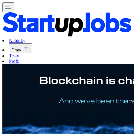
Nabídky
Firmy
Testy
Profil