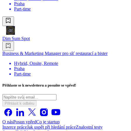
Praha
Part-time
Dim Sum Spot
Business & Marketing Manager pro síť restaurací a bister
Hybrid, Onsite, Remote
Praha
Part-time
Přihlaste se k newsletteru a posuňte se vpřed!
Přihlásit k odběru
O nás
Posun vpřed
Co je startup
Inzerce práce
Jak uspět při hledání práce
Znalostní testy