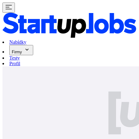
Nabídky
Firmy
Testy
Profil