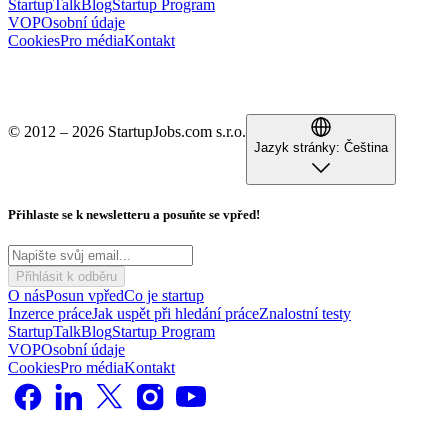
StartupTalk
Blog
Startup Program
VOP
Osobní údaje
Cookies
Pro média
Kontakt
© 2012 – 2026 StartupJobs.com s.r.o.
Jazyk stránky:
Čeština
Přihlaste se k newsletteru a posuňte se vpřed!
Přihlásit k odběru
O nás
Posun vpřed
Co je startup
Inzerce práce
Jak uspět při hledání práce
Znalostní testy
StartupTalk
Blog
Startup Program
VOP
Osobní údaje
Cookies
Pro média
Kontakt