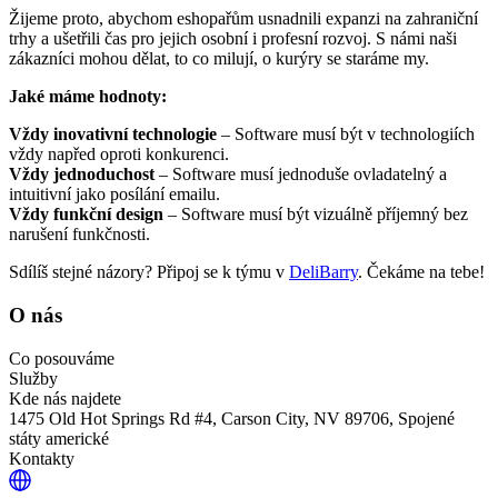
Žijeme proto, abychom eshopařům usnadnili expanzi na zahraniční
trhy a ušetřili čas pro jejich osobní i profesní rozvoj. S námi naši
zákazníci mohou dělat, to co milují, o kurýry se staráme my.
Jaké máme hodnoty:
Vždy inovativní technologie
– Software musí být v technologiích
vždy napřed oproti konkurenci.
Vždy jednoduchost
– Software musí jednoduše ovladatelný a
intuitivní jako posílání emailu.
Vždy funkční design
– Software musí být vizuálně příjemný bez
narušení funkčnosti.
Sdílíš stejné názory? Připoj se k týmu v
DeliBarry
. Čekáme na tebe!
O nás
Co posouváme
Služby
Kde nás najdete
1475 Old Hot Springs Rd #4, Carson City, NV 89706, Spojené
státy americké
Kontakty