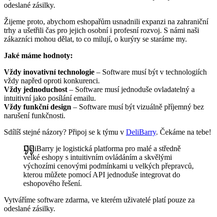
odeslané zásilky.
Žijeme proto, abychom eshopařům usnadnili expanzi na zahraniční
trhy a ušetřili čas pro jejich osobní i profesní rozvoj. S námi naši
zákazníci mohou dělat, to co milují, o kurýry se staráme my.
Jaké máme hodnoty:
Vždy inovativní technologie
– Software musí být v technologiích
vždy napřed oproti konkurenci.
Vždy jednoduchost
– Software musí jednoduše ovladatelný a
intuitivní jako posílání emailu.
Vždy funkční design
– Software musí být vizuálně příjemný bez
narušení funkčnosti.
Sdílíš stejné názory? Připoj se k týmu v
DeliBarry
. Čekáme na tebe!
DeliBarry je logistická platforma pro malé a středně
velké eshopy s intuitivním ovládáním a skvělými
výchozími cenovými podmínkami u velkých přepravců,
kterou můžete pomocí API jednoduše integrovat do
eshopového řešení.
Vytváříme software zdarma, ve kterém uživatelé platí pouze za
odeslané zásilky.