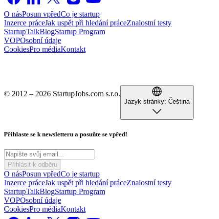
O nás
Posun vpřed
Co je startup
Inzerce práce
Jak uspět při hledání práce
Znalostní testy
StartupTalk
Blog
Startup Program
VOP
Osobní údaje
Cookies
Pro média
Kontakt
© 2012 – 2026 StartupJobs.com s.r.o.
Jazyk stránky:
Čeština
Přihlaste se k newsletteru a posuňte se vpřed!
Přihlásit k odběru
O nás
Posun vpřed
Co je startup
Inzerce práce
Jak uspět při hledání práce
Znalostní testy
StartupTalk
Blog
Startup Program
VOP
Osobní údaje
Cookies
Pro média
Kontakt