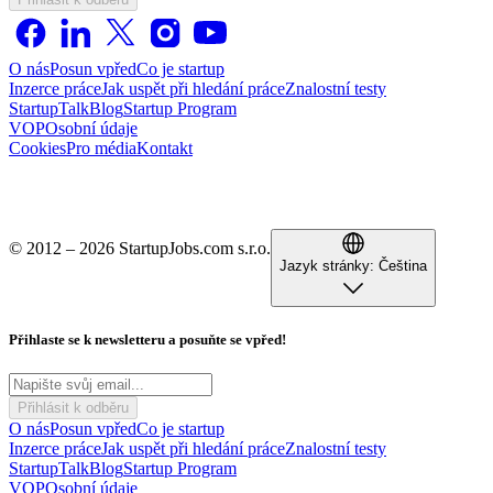
O nás
Posun vpřed
Co je startup
Inzerce práce
Jak uspět při hledání práce
Znalostní testy
StartupTalk
Blog
Startup Program
VOP
Osobní údaje
Cookies
Pro média
Kontakt
© 2012 – 2026 StartupJobs.com s.r.o.
Jazyk stránky:
Čeština
Přihlaste se k newsletteru a posuňte se vpřed!
Přihlásit k odběru
O nás
Posun vpřed
Co je startup
Inzerce práce
Jak uspět při hledání práce
Znalostní testy
StartupTalk
Blog
Startup Program
VOP
Osobní údaje