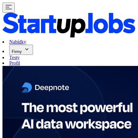
Nabídky
Firmy
Testy
Profil