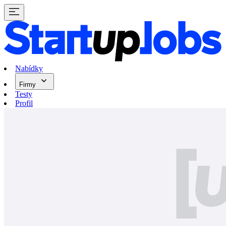
Nabídky
Firmy
Testy
Profil