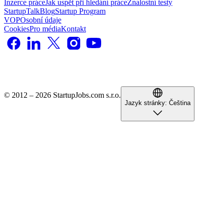
Inzerce práce
Jak uspět při hledání práce
Znalostní testy
StartupTalk
Blog
Startup Program
VOP
Osobní údaje
Cookies
Pro média
Kontakt
© 2012 – 2026 StartupJobs.com s.r.o.
Jazyk stránky:
Čeština