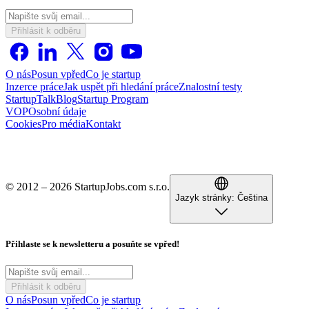
Přihlásit k odběru
O nás
Posun vpřed
Co je startup
Inzerce práce
Jak uspět při hledání práce
Znalostní testy
StartupTalk
Blog
Startup Program
VOP
Osobní údaje
Cookies
Pro média
Kontakt
© 2012 – 2026 StartupJobs.com s.r.o.
Jazyk stránky:
Čeština
Přihlaste se k newsletteru a posuňte se vpřed!
Přihlásit k odběru
O nás
Posun vpřed
Co je startup