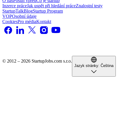
O nás
Posun vpřed
Co je startup
Inzerce práce
Jak uspět při hledání práce
Znalostní testy
StartupTalk
Blog
Startup Program
VOP
Osobní údaje
Cookies
Pro média
Kontakt
© 2012 – 2026 StartupJobs.com s.r.o.
Jazyk stránky:
Čeština