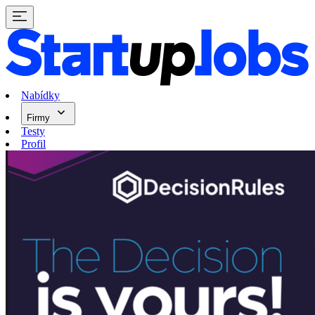
Nabídky
Firmy
Testy
Profil