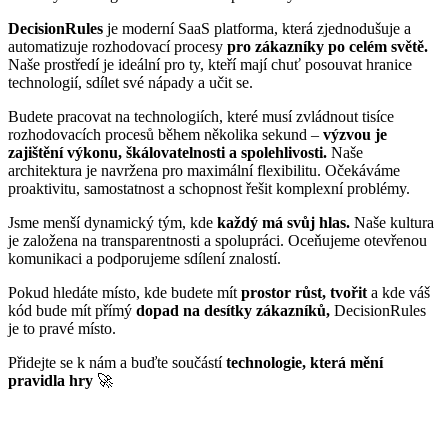
DecisionRules
je moderní SaaS platforma, která zjednodušuje a
automatizuje rozhodovací procesy
pro zákazníky po celém světě.
Naše prostředí je ideální pro ty, kteří mají chuť posouvat hranice
technologií, sdílet své nápady a učit se.
Budete pracovat na technologiích, které musí zvládnout tisíce
rozhodovacích procesů během několika sekund –
výzvou je
zajištění výkonu, škálovatelnosti a spolehlivosti.
Naše
architektura je navržena pro maximální flexibilitu. Očekáváme
proaktivitu, samostatnost a schopnost řešit komplexní problémy.
Jsme menší dynamický tým, kde
každý má svůj hlas.
Naše kultura
je založena na transparentnosti a spolupráci. Oceňujeme otevřenou
komunikaci a podporujeme sdílení znalostí.
Pokud hledáte místo, kde budete mít
prostor růst, tvořit
a kde váš
kód bude mít přímý
dopad na desítky zákazníků,
DecisionRules
je to pravé místo.
Přidejte se k nám a buďte součástí
technologie, která mění
pravidla hry
🚀