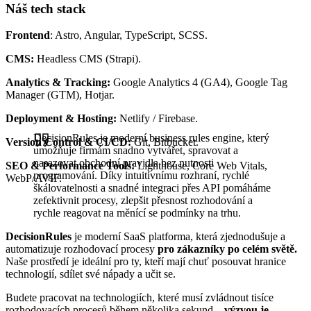
Náš tech stack
Frontend
: Astro, Angular, TypeScript, SCSS.
CMS:
Headless CMS (Strapi).
Analytics & Tracking:
Google Analytics 4 (GA4), Google Tag
Manager (GTM), Hotjar.
Deployment & Hosting:
Netlify / Firebase.
DecisionRules je moderní business rules engine, který
Version Control & CI/CD:
Git, Bitbucket.
umožňuje firmám snadno vytvářet, spravovat a
nasazovat obchodní pravidla bez nutnosti
SEO & Performance Tools:
Lighthouse, Core Web Vitals,
programování. Díky intuitivnímu rozhraní, rychlé
WebP/AVIF.
škálovatelnosti a snadné integraci přes API pomáháme
zefektivnit procesy, zlepšit přesnost rozhodování a
rychle reagovat na měnící se podmínky na trhu.
DecisionRules
je moderní SaaS platforma, která zjednodušuje a
automatizuje rozhodovací procesy
pro zákazníky po celém světě.
Naše prostředí je ideální pro ty, kteří mají chuť posouvat hranice
technologií, sdílet své nápady a učit se.
Budete pracovat na technologiích, které musí zvládnout tisíce
rozhodovacích procesů během několika sekund –
výzvou je