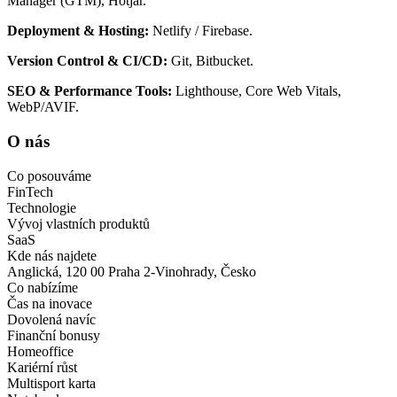
Manager (GTM), Hotjar.
Deployment & Hosting:
Netlify / Firebase.
Version Control & CI/CD:
Git, Bitbucket.
SEO & Performance Tools:
Lighthouse, Core Web Vitals,
WebP/AVIF.
O nás
Co posouváme
FinTech
Technologie
Vývoj vlastních produktů
SaaS
Kde nás najdete
Anglická, 120 00 Praha 2-Vinohrady, Česko
Co nabízíme
Čas na inovace
Dovolená navíc
Finanční bonusy
Homeoffice
Kariérní růst
Multisport karta