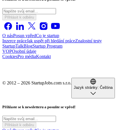
Přihlásit k odběru
O nás
Posun vpřed
Co je startup
Inzerce práce
Jak uspět při hledání práce
Znalostní testy
StartupTalk
Blog
Startup Program
VOP
Osobní údaje
Cookies
Pro média
Kontakt
© 2012 – 2026 StartupJobs.com s.r.o.
Jazyk stránky:
Čeština
Přihlaste se k newsletteru a posuňte se vpřed!
Přihlásit k odběru