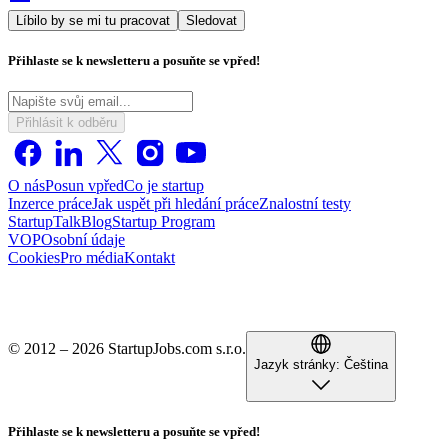
Líbilo by se mi tu pracovat
Sledovat
Přihlaste se k newsletteru a posuňte se vpřed!
Přihlásit k odběru
O nás
Posun vpřed
Co je startup
Inzerce práce
Jak uspět při hledání práce
Znalostní testy
StartupTalk
Blog
Startup Program
VOP
Osobní údaje
Cookies
Pro média
Kontakt
© 2012 – 2026 StartupJobs.com s.r.o.
Jazyk stránky:
Čeština
Přihlaste se k newsletteru a posuňte se vpřed!