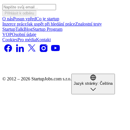
Přihlásit k odběru
O nás
Posun vpřed
Co je startup
Inzerce práce
Jak uspět při hledání práce
Znalostní testy
StartupTalk
Blog
Startup Program
VOP
Osobní údaje
Cookies
Pro média
Kontakt
© 2012 – 2026 StartupJobs.com s.r.o.
Jazyk stránky:
Čeština