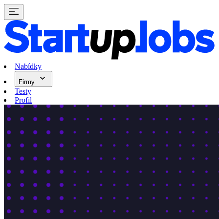
Nabídky
Firmy
Testy
Profil