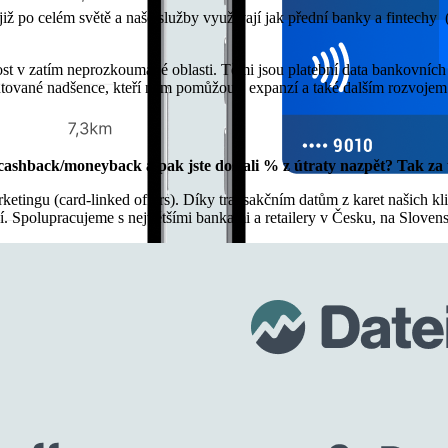
 již po celém světě a naše služby využívají jak přední banky a fintechy
tost v zatím neprozkoumané oblasti. Těmi jsou platební data bankovních
tované nadšence, kteří nám pomůžou s expanzí a také dalším rozvojem
ashback/moneyback a pak jste dostali % z útraty nazpět? Tak za t
tingu (card-linked offers). Díky transakčním datům z karet našich k
 Spolupracujeme s největšími bankami a retailery v Česku, na Slove