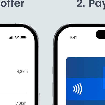
ctví nepoznali, za co vám byly strženy peníze? Tak to bylo tím, že 
m umožnuje bankám a fintechům stavět svá vlastní chytrá řešení a funkc
h v 80 zemích z celého světa. Denně tato obohacená data prostřednictv