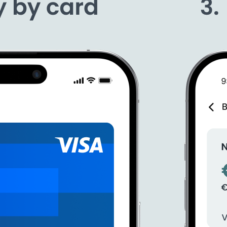
tvoje banka nevyužívá Tapix 😊
e pro interní potřeby nebo své klienty.
ím bankovních nebo finančních aplikací zlepšují život více než 73