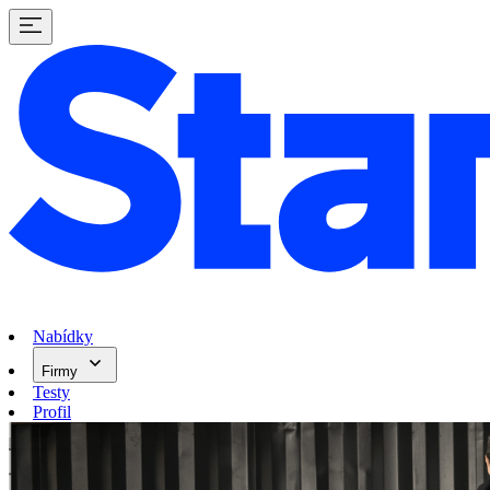
Nabídky
Firmy
Testy
Profil