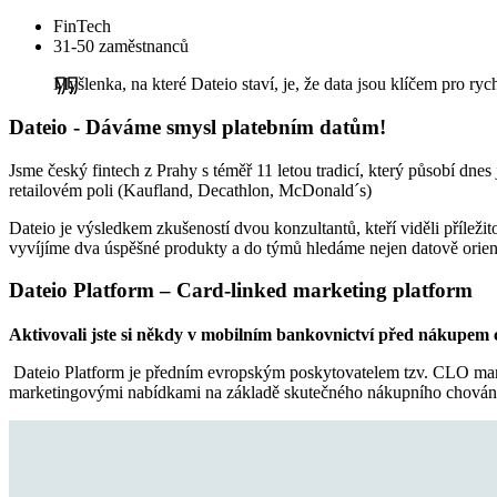
FinTech
31-50 zaměstnanců
Myšlenka, na které Dateio staví, je, že data jsou klíčem pro ryc
Dateio - Dáváme smysl platebním datům!
Jsme český fintech z Prahy s téměř 11 letou tradicí, který působí dnes
retailovém poli (Kaufland, Decathlon, McDonald´s)
Dateio je výsledkem zkušeností dvou konzultantů, kteří viděli příleži
vyvíjíme dva úspěšné produkty a do týmů hledáme nejen datově orien
Dateio Platform – Card-linked marketing platform
Aktivovali jste si někdy v mobilním bankovnictví před nákupem c
Dateio Platform je předním evropským poskytovatelem tzv. CLO marke
marketingovými nabídkami na základě skutečného nákupního chování.