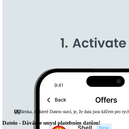
Myšlenka, na které Dateio staví, je, že data jsou klíčem pro ryc
Dateio - Dáváme smysl platebním datům!