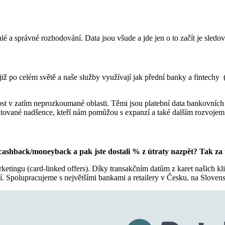
hlé a správné rozhodování. Data jsou všude a jde jen o to začít je sledo
 již po celém světě a naše služby využívají jak přední banky a fintechy
tost v zatím neprozkoumané oblasti. Těmi jsou platební data bankovních
tované nadšence, kteří nám pomůžou s expanzí a také dalším rozvojem
ashback/moneyback a pak jste dostali % z útraty nazpět? Tak za t
tingu (card-linked offers). Díky transakčním datům z karet našich k
 Spolupracujeme s největšími bankami a retailery v Česku, na Slove