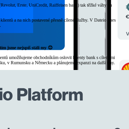
 (Revolut, Erste, UniCredit, Raiffeisen bank) tak těžké váhy na
 klientů a na nich postavené přesně cílené služby. V Dateio dnes
.
ím jsme nejspíš stáli my 😊
lientů umožňujeme obchodníkům oslovit klienty bank s cílenými
nsku, v Rumunsku a Německu a plánujeme expanzi na další trhy.