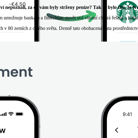
ctví nepoznali, za co vám byly strženy peníze? Tak to bylo tím, že 
m umožnuje bankám a fintechům stavět svá vlastní chytrá řešení a funkc
h v 80 zemích z celého světa. Denně tato obohacená data prostřednictv