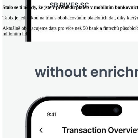
Stalo se ti někdy, že jste v přehledu plateb v mobilním bankovni
Tapix je jedničkou na trhu s obohacováním platebních dat, díky který
Aktuálně obohacujeme data pro více než 50 bank a fintechů působícíc
milionům lidí.