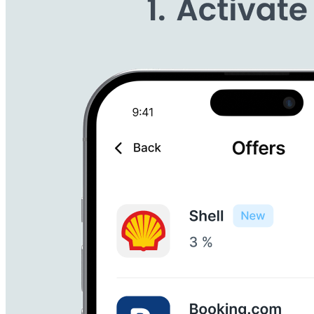
Tapix – Payment Data Enrichement API
Stalo se ti někdy, že jste v přehledu plateb v mobilním bankovni
Tapix je jedničkou na trhu s obohacováním platebních dat, díky který
Aktuálně obohacujeme data pro více než 50 bank a fintechů působícíc
milionům lidí.