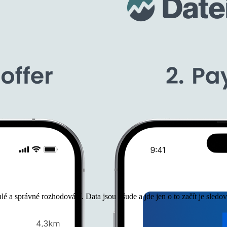
hlé a správné rozhodování. Data jsou všude a jde jen o to začít je sledo