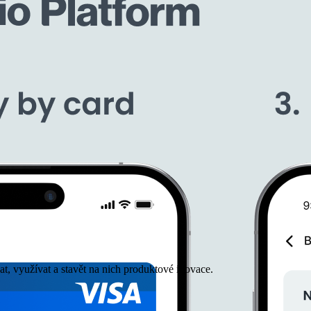
vat, využívat a stavět na nich produktové inovace.