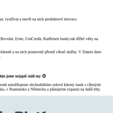
vat, využívat a stavět na nich produktové inovace.
 (Revolut, Erste, UniCredit, Raiffeisen bank) tak těžké váhy na
 klientů a na nich postavené přesně cílené služby. V Dateio dnes
.
ím jsme nejspíš stáli my 😊
lientů umožňujeme obchodníkům oslovit klienty bank s cílenými
nsku, v Rumunsku a Německu a plánujeme expanzi na další trhy.