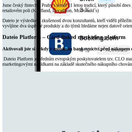
Jsme český fintech z Prahy s téměř 11 letou tradicí, který působí dnes
retailovém poli (Kaufland, Decathlon, McDonald´s)
Dateio je výsledkem zkušeností dvou konzultantů, kteří viděli příleži
vyvíjíme dva úspěšné produkty a do týmů hledáme nejen datově orien
Dateio Platform – Card-linked marketing platform
Aktivovali jste si někdy v mobilním bankovnictví před nákupem c
Dateio Platform je předním evropským poskytovatelem tzv. CLO marke
marketingovými nabídkami na základě skutečného nákupního chování.