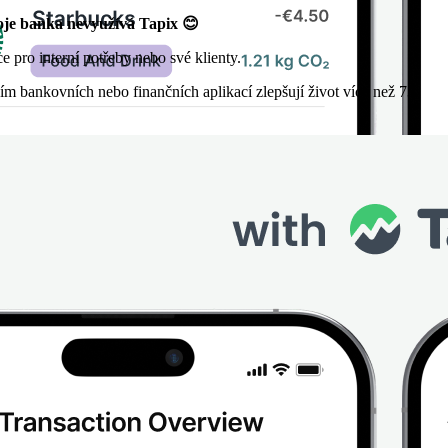
tvoje banka nevyužívá Tapix 😊
e pro interní potřeby nebo své klienty.
ím bankovních nebo finančních aplikací zlepšují život více než 73