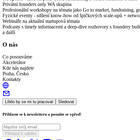
Privátní founders only WA skupina
Profesionální workshopy na témata jako Go to market, fundraising, gr
Fyzické eventy - sdílení know-how od špičkových scale-upů + netwo
Webináře na aktuální startupová témata
Podcasty s timely informacemi a deep-dive rozhovory s foundery buil
a další
O nás
Co posouváme
Akcelerátor
Kde nás najdete
Praha, Česko
Kontakty
Líbilo by se mi tu pracovat
Sledovat
Přihlaste se k newsletteru a posuňte se vpřed!
Přihlásit k odběru