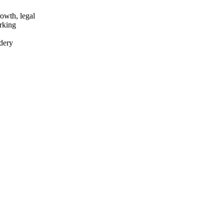
owth, legal
rking
dery