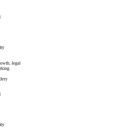
1
ity
owth, legal
rking
dery
1
ity