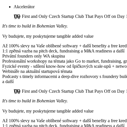
Akcelerátor
The First and Only Czech Startup Club That Pays Off on Day 
It's time to build in Bohemian Valley.
Vy budujete, my poskytujeme tangible added value
Až 100% slevy na Vaše oblíbené softwary + další benefity a free kred
1:1 zpětná vazba na pitch deck, fundraising a M&A readiness a další
Privátní founders only WA skupina
Profesionální workshopy na témata jako Go to market, fundraising, gr
Fyzické eventy - sdílení know-how od špičkových scale-upů + netwo
Webináře na aktuální startupová témata
Podcasty s timely informacemi a deep-dive rozhovory s foundery buil
a další
The First and Only Czech Startup Club That Pays Off on Day 
It's time to build in Bohemian Valley.
Vy budujete, my poskytujeme tangible added value
Až 100% slevy na Vaše oblíbené softwary + další benefity a free kred
1:1 zpětná vazba na pitch deck, fundraising a M&A readiness a další