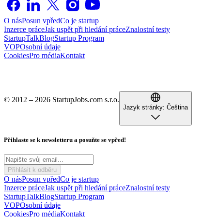
O nás
Posun vpřed
Co je startup
Inzerce práce
Jak uspět při hledání práce
Znalostní testy
StartupTalk
Blog
Startup Program
VOP
Osobní údaje
Cookies
Pro média
Kontakt
© 2012 – 2026 StartupJobs.com s.r.o.
Jazyk stránky:
Čeština
Přihlaste se k newsletteru a posuňte se vpřed!
Přihlásit k odběru
O nás
Posun vpřed
Co je startup
Inzerce práce
Jak uspět při hledání práce
Znalostní testy
StartupTalk
Blog
Startup Program
VOP
Osobní údaje
Cookies
Pro média
Kontakt