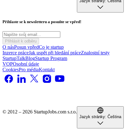
Jazyk stránky:
Čeština
Přihlaste se k newsletteru a posuňte se vpřed!
Přihlásit k odběru
O nás
Posun vpřed
Co je startup
Inzerce práce
Jak uspět při hledání práce
Znalostní testy
StartupTalk
Blog
Startup Program
VOP
Osobní údaje
Cookies
Pro média
Kontakt
© 2012 – 2026 StartupJobs.com s.r.o.
Jazyk stránky:
Čeština