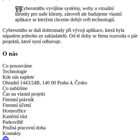
V Cybersmiths vyvíjíme systémy, weby a vizuální
identity pro naše klienty, zároveň ale budujeme vlastní
aplikace se kterými chceme dobýt svět technologií.
Cybersmiths se dali dohromady při vývoji aplikace, která byla
nápadem jednoho ze zakladatelů. Od té doby se firma rozrostla o pár
projektů, které nyní odbavuje.
O nás
Co posouváme
Technologie
Kde nás najdete
Ohradní 1443/24B, 140 00 Praha 4, Česko
Co nabízíme
Čas na vlastní projekt
Firemní právník
Firemní účetní
Homeoffice
Kariérní růst
Parkoviště
Pružná pracovní doba
Kontakty