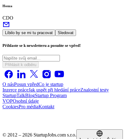
Honza
CDO
Líbilo by se mi tu pracovat
Sledovat
Přihlaste se k newsletteru a posuňte se vpřed!
Přihlásit k odběru
O nás
Posun vpřed
Co je startup
Inzerce práce
Jak uspět při hledání práce
Znalostní testy
StartupTalk
Blog
Startup Program
VOP
Osobní údaje
Cookies
Pro média
Kontakt
© 2012 – 2026 StartupJobs.com s.r.o.