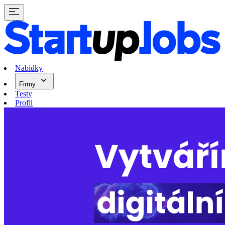
Nabídky
Firmy
Testy
Profil