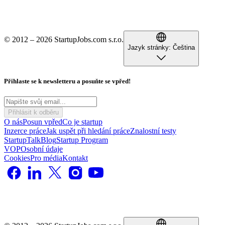
© 2012 – 2026 StartupJobs.com s.r.o.
Jazyk stránky:
Čeština
Přihlaste se k newsletteru a posuňte se vpřed!
Přihlásit k odběru
O nás
Posun vpřed
Co je startup
Inzerce práce
Jak uspět při hledání práce
Znalostní testy
StartupTalk
Blog
Startup Program
VOP
Osobní údaje
Cookies
Pro média
Kontakt