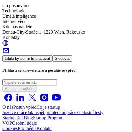
Co posouváme
Technologie
Umělá inteligence
Internet věcí
Kde nás najdete
Donau-City-Straße 1, 1220 Wien, Rakousko
Kontakty
Líbilo by se mi tu pracovat
Sledovat
Přihlaste se k newsletteru a posuňte se vpřed!
Přihlásit k odběru
O nás
Posun vpřed
Co je startup
Inzerce práce
Jak uspět při hledání práce
Znalostní testy
StartupTalk
Blog
Startup Program
VOP
Osobní údaje
Cookies
Pro média
Kontakt