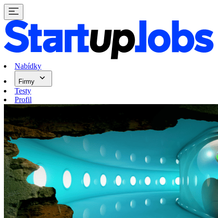
Nabídky
Firmy
Testy
Profil