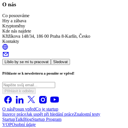
O nás
Co posouváme
Hry a zábava
Kryptoměny
Kde nás najdete
Křižíkova 148/34, 186 00 Praha 8-Karlín, Česko
Kontakty
Líbilo by se mi tu pracovat
Sledovat
Přihlaste se k newsletteru a posuňte se vpřed!
Přihlásit k odběru
O nás
Posun vpřed
Co je startup
Inzerce práce
Jak uspět při hledání práce
Znalostní testy
StartupTalk
Blog
Startup Program
VOP
Osobní údaje