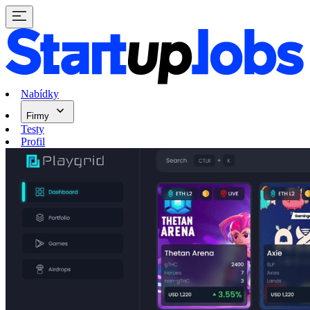
Nabídky
Firmy
Testy
Profil