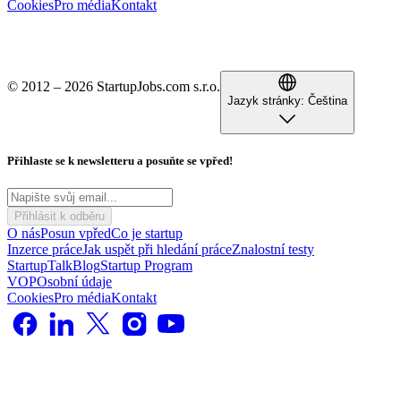
Cookies
Pro média
Kontakt
© 2012 – 2026 StartupJobs.com s.r.o.
Jazyk stránky:
Čeština
Přihlaste se k newsletteru a posuňte se vpřed!
Přihlásit k odběru
O nás
Posun vpřed
Co je startup
Inzerce práce
Jak uspět při hledání práce
Znalostní testy
StartupTalk
Blog
Startup Program
VOP
Osobní údaje
Cookies
Pro média
Kontakt