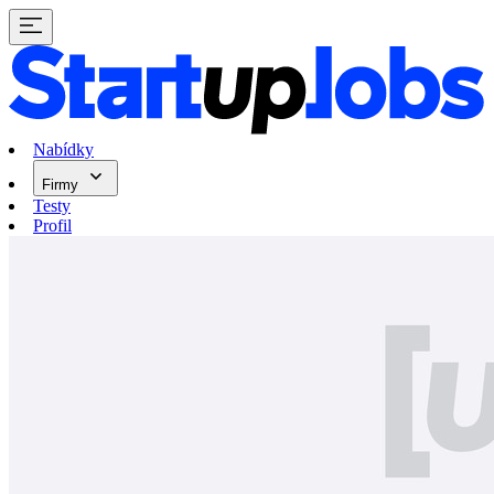
Nabídky
Firmy
Testy
Profil