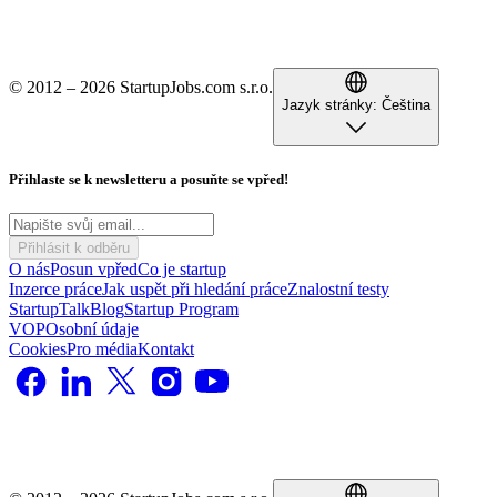
© 2012 – 2026 StartupJobs.com s.r.o.
Jazyk stránky:
Čeština
Přihlaste se k newsletteru a posuňte se vpřed!
Přihlásit k odběru
O nás
Posun vpřed
Co je startup
Inzerce práce
Jak uspět při hledání práce
Znalostní testy
StartupTalk
Blog
Startup Program
VOP
Osobní údaje
Cookies
Pro média
Kontakt