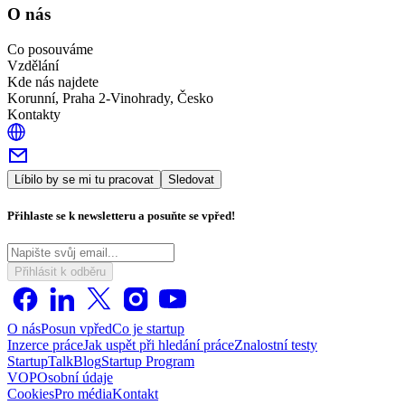
O nás
Co posouváme
Vzdělání
Kde nás najdete
Korunní, Praha 2-Vinohrady, Česko
Kontakty
Líbilo by se mi tu pracovat
Sledovat
Přihlaste se k newsletteru a posuňte se vpřed!
Přihlásit k odběru
O nás
Posun vpřed
Co je startup
Inzerce práce
Jak uspět při hledání práce
Znalostní testy
StartupTalk
Blog
Startup Program
VOP
Osobní údaje
Cookies
Pro média
Kontakt