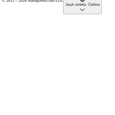
© 2012 – 2026 StartupJobs.com s.r.o.
Jazyk stránky:
Čeština