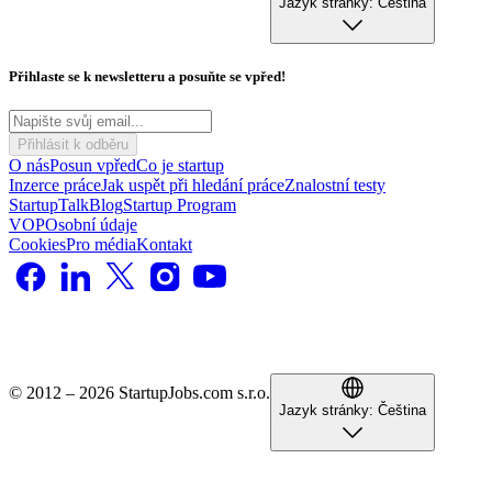
Jazyk stránky:
Čeština
Přihlaste se k newsletteru a posuňte se vpřed!
Přihlásit k odběru
O nás
Posun vpřed
Co je startup
Inzerce práce
Jak uspět při hledání práce
Znalostní testy
StartupTalk
Blog
Startup Program
VOP
Osobní údaje
Cookies
Pro média
Kontakt
© 2012 – 2026 StartupJobs.com s.r.o.
Jazyk stránky:
Čeština