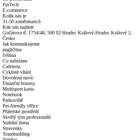
FinTech
E-commerce
Kolik nás je
31-50 zaměstnanců
Kde nás najdete
Gočárova tř. 1754/48, 500 02 Hradec Králové-Hradec Králové 2,
Česko
Jak komunikujeme
angličtina
čeština
Co nabízíme
Cafeteria
Cyklisté vítáni
Dovolená navíc
Finanční bonusy
Multisport karta
Notebook
Parkoviště
Pet-friendly office
Přátelské prostředí
Skvělý tým profesionálů
Stabilní firma
Stravenky
Teambuilding
Telefon