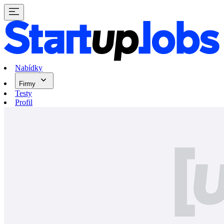
Nabídky
Firmy
Testy
Profil