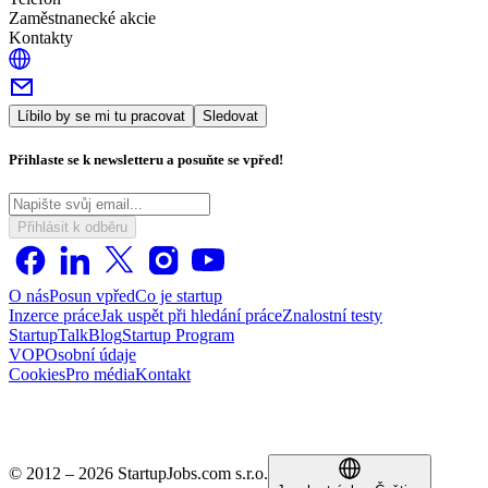
Zaměstnanecké akcie
Kontakty
Líbilo by se mi tu pracovat
Sledovat
Přihlaste se k newsletteru a posuňte se vpřed!
Přihlásit k odběru
O nás
Posun vpřed
Co je startup
Inzerce práce
Jak uspět při hledání práce
Znalostní testy
StartupTalk
Blog
Startup Program
VOP
Osobní údaje
Cookies
Pro média
Kontakt
© 2012 – 2026 StartupJobs.com s.r.o.