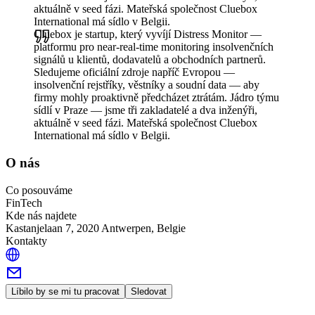
aktuálně v seed fázi. Mateřská společnost Cluebox
International má sídlo v Belgii.
Cluebox je startup, který vyvíjí Distress Monitor —
platformu pro near-real-time monitoring insolvenčních
signálů u klientů, dodavatelů a obchodních partnerů.
Sledujeme oficiální zdroje napříč Evropou —
insolvenční rejstříky, věstníky a soudní data — aby
firmy mohly proaktivně předcházet ztrátám. Jádro týmu
sídlí v Praze — jsme tři zakladatelé a dva inženýři,
aktuálně v seed fázi. Mateřská společnost Cluebox
International má sídlo v Belgii.
O nás
Co posouváme
FinTech
Kde nás najdete
Kastanjelaan 7, 2020 Antwerpen, Belgie
Kontakty
Líbilo by se mi tu pracovat
Sledovat