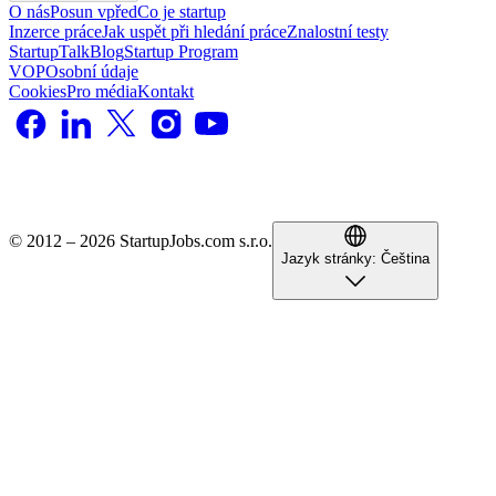
O nás
Posun vpřed
Co je startup
Inzerce práce
Jak uspět při hledání práce
Znalostní testy
StartupTalk
Blog
Startup Program
VOP
Osobní údaje
Cookies
Pro média
Kontakt
© 2012 – 2026 StartupJobs.com s.r.o.
Jazyk stránky:
Čeština