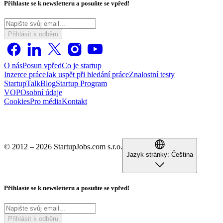
Přihlaste se k newsletteru a posuňte se vpřed!
Přihlásit k odběru
O nás
Posun vpřed
Co je startup
Inzerce práce
Jak uspět při hledání práce
Znalostní testy
StartupTalk
Blog
Startup Program
VOP
Osobní údaje
Cookies
Pro média
Kontakt
© 2012 – 2026 StartupJobs.com s.r.o.
Jazyk stránky:
Čeština
Přihlaste se k newsletteru a posuňte se vpřed!
Přihlásit k odběru