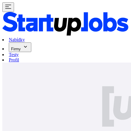
Nabídky
Firmy
Testy
Profil