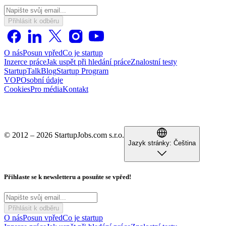
Přihlásit k odběru
O nás
Posun vpřed
Co je startup
Inzerce práce
Jak uspět při hledání práce
Znalostní testy
StartupTalk
Blog
Startup Program
VOP
Osobní údaje
Cookies
Pro média
Kontakt
© 2012 – 2026 StartupJobs.com s.r.o.
Jazyk stránky:
Čeština
Přihlaste se k newsletteru a posuňte se vpřed!
Přihlásit k odběru
O nás
Posun vpřed
Co je startup