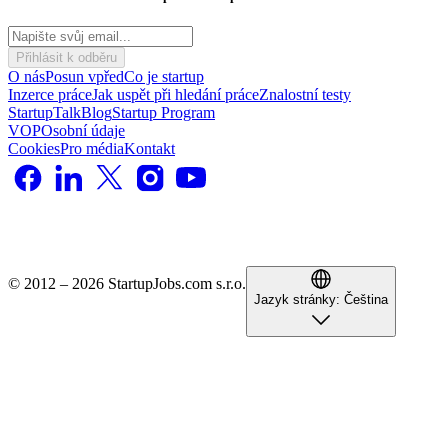
Přihlásit k odběru
O nás
Posun vpřed
Co je startup
Inzerce práce
Jak uspět při hledání práce
Znalostní testy
StartupTalk
Blog
Startup Program
VOP
Osobní údaje
Cookies
Pro média
Kontakt
© 2012 – 2026 StartupJobs.com s.r.o.
Jazyk stránky:
Čeština