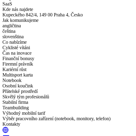
SaaS
Kde nás najdete
Kupeckého 842/4, 149 00 Praha 4, Česko
Jak komunikujeme
angličtina
čeština
slovenština
Co nabízíme
Cyklisté vítáni
Čas na inovace
Finanční bonusy
Firemní právník
Kariérní růst
Multisport karta
Notebook
Osobní koučink
Přátelské prostředí
Skvělý tým profesionálů
Stabilní firma
Teambuilding
Výhodný mobilní tarif
Výběr pracovního zařízení (notebook, monitory, telefon)
Kontakty