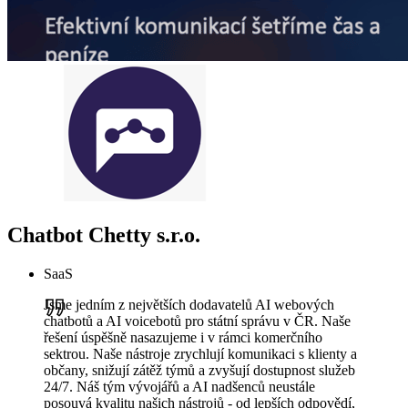
Chatbot Chetty s.r.o.
SaaS
Jsme jedním z největších dodavatelů AI webových
chatbotů a AI voicebotů pro státní správu v ČR. Naše
řešení úspěšně nasazujeme i v rámci komerčního
sektrou. Naše nástroje zrychlují komunikaci s klienty a
občany, snižují zátěž týmů a zvyšují dostupnost služeb
24/7. Náš tým vývojářů a AI nadšenců neustále
posouvá kvalitu našich nástrojů - od lepších odpovědí,