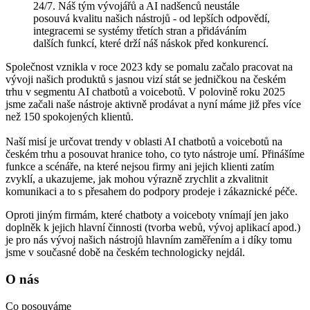
24/7. Náš tým vývojářů a AI nadšenců neustále
posouvá kvalitu našich nástrojů - od lepších odpovědí,
integracemi se systémy třetích stran a přidáváním
dalších funkcí, které drží náš náskok před konkurencí.
Společnost vznikla v roce 2023 kdy se pomalu začalo pracovat na
vývoji našich produktů s jasnou vizí stát se jedničkou na českém
trhu v segmentu AI chatbotů a voicebotů. V polovině roku 2025
jsme začali naše nástroje aktivně prodávat a nyní máme již přes více
než 150 spokojených klientů.
Naší misí je určovat trendy v oblasti AI chatbotů a voicebotů na
českém trhu a posouvat hranice toho, co tyto nástroje umí. Přinášíme
funkce a scénáře, na které nejsou firmy ani jejich klienti zatím
zvyklí, a ukazujeme, jak mohou výrazně zrychlit a zkvalitnit
komunikaci a to s přesahem do podpory prodeje i zákaznické péče.
Oproti jiným firmám, které chatboty a voiceboty vnímají jen jako
doplněk k jejich hlavní činnosti (tvorba webů, vývoj aplikací apod.)
je pro nás vývoj našich nástrojů hlavním zaměřením a i díky tomu
jsme v současné době na českém technologicky nejdál.
O nás
Co posouváme