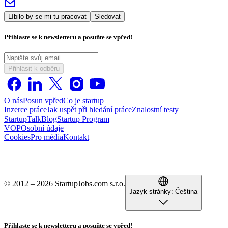
Líbilo by se mi tu pracovat
Sledovat
Přihlaste se k newsletteru a posuňte se vpřed!
Přihlásit k odběru
O nás
Posun vpřed
Co je startup
Inzerce práce
Jak uspět při hledání práce
Znalostní testy
StartupTalk
Blog
Startup Program
VOP
Osobní údaje
Cookies
Pro média
Kontakt
© 2012 – 2026 StartupJobs.com s.r.o.
Jazyk stránky:
Čeština
Přihlaste se k newsletteru a posuňte se vpřed!