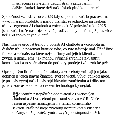
integracemi se systémy třetích stran a přidáváním
dalších funkcí, které drží náš náskok před konkurencí.
Společnost vznikla v roce 2023 kdy se pomalu začalo pracovat na
vývoji našich produktů s jasnou vizí stát se jedničkou na českém
trhu v segmentu AI chatbotů a voicebotů. V polovině roku 2025
jsme začali naše nástroje aktivně prodávat a nyní máme již přes více
než 150 spokojených klientů.
Naší misí je určovat trendy v oblasti AI chatbotů a voicebotů na
českém trhu a posouvat hranice toho, co tyto nástroje umí. Přinášíme
funkce a scénáře, na které nejsou firmy ani jejich klienti zatím
zvyklí, a ukazujeme, jak mohou výrazně zrychlit a zkvalitnit
komunikaci a to s přesahem do podpory prodeje i zákaznické péče.
Oproti jiným firmám, které chatboty a voiceboty vnímají jen jako
doplněk k jejich hlavní činnosti (tvorba webů, vývoj aplikací apod.)
je pro nás vývoj našich nástrojů hlavním zaměřením a i díky tomu
jsme v současné době na českém technologicky nejdál.
Jsme jedním z největších dodavatelů AI webových
chatbotů a AI voicebotů pro státní správu v ČR. Naše
řešení úspěšně nasazujeme i v rámci komerčního
sektrou. Naše nástroje zrychlují komunikaci s klienty a
občany, snižují zátěž týmů a zvyšují dostupnost služeb