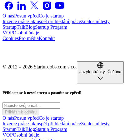
O nás
Posun vpřed
Co je startup
Inzerce práce
Jak uspět při hledání práce
Znalostní testy
StartupTalk
Blog
Startup Program
VOP
Osobní údaje
Cookies
Pro média
Kontakt
© 2012 – 2026 StartupJobs.com s.r.o.
Jazyk stránky:
Čeština
Přihlaste se k newsletteru a posuňte se vpřed!
Přihlásit k odběru
O nás
Posun vpřed
Co je startup
Inzerce práce
Jak uspět při hledání práce
Znalostní testy
StartupTalk
Blog
Startup Program
VOP
Osobní údaje