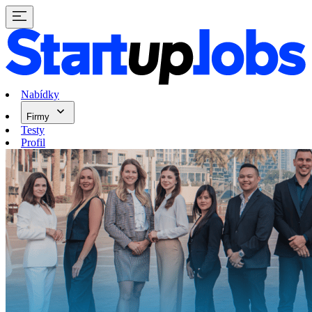
Nabídky
Firmy
Testy
Profil