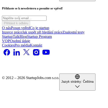
Přihlaste se k newsletteru a posuňte se vpřed!
Přihlásit k odběru
O nás
Posun vpřed
Co je startup
Inzerce práce
Jak uspět při hledání práce
Znalostní testy
StartupTalk
Blog
Startup Program
VOP
Osobní údaje
Cookies
Pro média
Kontakt
© 2012 – 2026 StartupJobs.com s.r.o.
Jazyk stránky:
Čeština