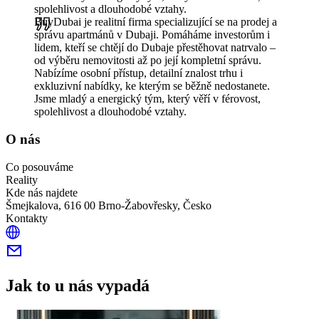
spolehlivost a dlouhodobé vztahy.
BuyDubai je realitní firma specializující se na prodej a
správu apartmánů v Dubaji. Pomáháme investorům i
lidem, kteří se chtějí do Dubaje přestěhovat natrvalo –
od výběru nemovitosti až po její kompletní správu.
Nabízíme osobní přístup, detailní znalost trhu i
exkluzivní nabídky, ke kterým se běžně nedostanete.
Jsme mladý a energický tým, který věří v férovost,
spolehlivost a dlouhodobé vztahy.
O nás
Co posouváme
Reality
Kde nás najdete
Šmejkalova, 616 00 Brno-Žabovřesky, Česko
Kontakty
Jak to u nás vypadá