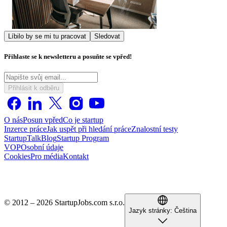
Líbilo by se mi tu pracovat
Sledovat
Přihlaste se k newsletteru a posuňte se vpřed!
Přihlásit k odběru
O nás
Posun vpřed
Co je startup
Inzerce práce
Jak uspět při hledání práce
Znalostní testy
StartupTalk
Blog
Startup Program
VOP
Osobní údaje
Cookies
Pro média
Kontakt
© 2012 – 2026 StartupJobs.com s.r.o.
Jazyk stránky:
Čeština