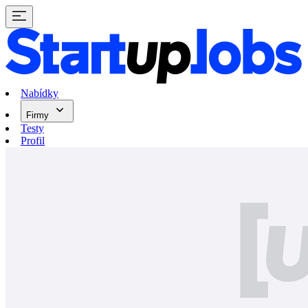
Nabídky
Firmy
Testy
Profil