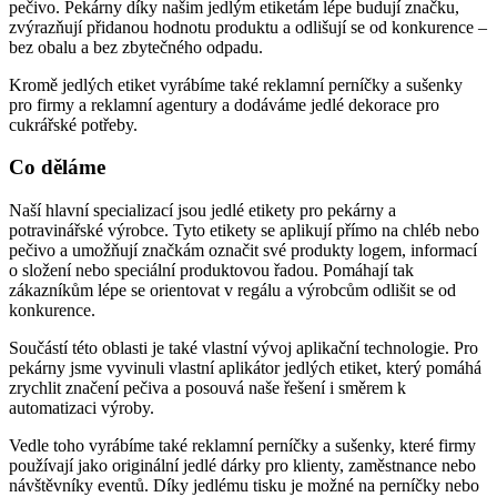
pečivo. Pekárny díky našim jedlým etiketám lépe budují značku,
zvýrazňují přidanou hodnotu produktu a odlišují se od konkurence –
bez obalu a bez zbytečného odpadu.
Kromě jedlých etiket vyrábíme také reklamní perníčky a sušenky
pro firmy a reklamní agentury a dodáváme jedlé dekorace pro
cukrářské potřeby.
Co děláme
Naší hlavní specializací jsou jedlé etikety pro pekárny a
potravinářské výrobce. Tyto etikety se aplikují přímo na chléb nebo
pečivo a umožňují značkám označit své produkty logem, informací
o složení nebo speciální produktovou řadou. Pomáhají tak
zákazníkům lépe se orientovat v regálu a výrobcům odlišit se od
konkurence.
Součástí této oblasti je také vlastní vývoj aplikační technologie. Pro
pekárny jsme vyvinuli vlastní aplikátor jedlých etiket, který pomáhá
zrychlit značení pečiva a posouvá naše řešení i směrem k
automatizaci výroby.
Vedle toho vyrábíme také reklamní perníčky a sušenky, které firmy
používají jako originální jedlé dárky pro klienty, zaměstnance nebo
návštěvníky eventů. Díky jedlému tisku je možné na perníčky nebo