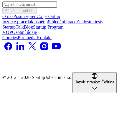
Přihlásit k odběru
O nás
Posun vpřed
Co je startup
Inzerce práce
Jak uspět při hledání práce
Znalostní testy
StartupTalk
Blog
Startup Program
VOP
Osobní údaje
Cookies
Pro média
Kontakt
© 2012 – 2026 StartupJobs.com s.r.o.
Jazyk stránky:
Čeština