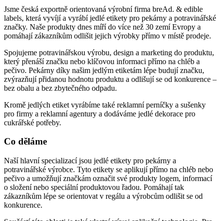
Jsme česká exportně orientovaná výrobní firma breAd. & edible
labels, která vyvíjí a vyrábí jedlé etikety pro pekárny a potravinářské
značky. Naše produkty dnes míří do více než 30 zemí Evropy a
pomáhají zákazníkům odlišit jejich výrobky přímo v místě prodeje.
Spojujeme potravinářskou výrobu, design a marketing do produktu,
který přenáší značku nebo klíčovou informaci přímo na chléb a
pečivo. Pekárny díky našim jedlým etiketám lépe budují značku,
zvýrazňují přidanou hodnotu produktu a odlišují se od konkurence –
bez obalu a bez zbytečného odpadu.
Kromě jedlých etiket vyrábíme také reklamní perníčky a sušenky
pro firmy a reklamní agentury a dodáváme jedlé dekorace pro
cukrářské potřeby.
Co děláme
Naší hlavní specializací jsou jedlé etikety pro pekárny a
potravinářské výrobce. Tyto etikety se aplikují přímo na chléb nebo
pečivo a umožňují značkám označit své produkty logem, informací
o složení nebo speciální produktovou řadou. Pomáhají tak
zákazníkům lépe se orientovat v regálu a výrobcům odlišit se od
konkurence.