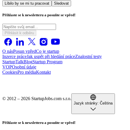
Líbilo by se mi tu pracovat
Sledovat
Přihlaste se k newsletteru a posuňte se vpřed!
Přihlásit k odběru
O nás
Posun vpřed
Co je startup
Inzerce práce
Jak uspět při hledání práce
Znalostní testy
StartupTalk
Blog
Startup Program
VOP
Osobní údaje
Cookies
Pro média
Kontakt
© 2012 – 2026 StartupJobs.com s.r.o.
Jazyk stránky:
Čeština
Přihlaste se k newsletteru a posuňte se vpřed!