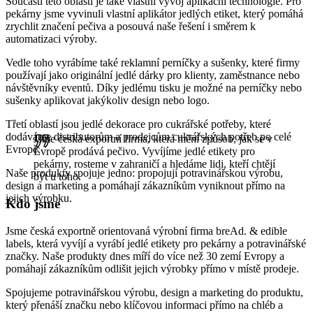
Součástí této oblasti je také vlastní vývoj aplikační technologie. Pro
pekárny jsme vyvinuli vlastní aplikátor jedlých etiket, který pomáhá
zrychlit značení pečiva a posouvá naše řešení i směrem k
automatizaci výroby.
Vedle toho vyrábíme také reklamní perníčky a sušenky, které firmy
používají jako originální jedlé dárky pro klienty, zaměstnance nebo
návštěvníky eventů. Díky jedlému tisku je možné na perníčky nebo
sušenky aplikovat jakýkoliv design nebo logo.
Třetí oblastí jsou jedlé dekorace pro cukrářské potřeby, které
dodáváme distributorům a prodejcům cukrářských potřeb po celé
Jsme česká exportní firma, která mění způsob, jak se v
Evropě.
Evropě prodává pečivo. Vyvíjíme jedlé etikety pro
pekárny, rosteme v zahraničí a hledáme lidi, kteří chtějí
Naše produkty spojuje jedno: propojují potravinářskou výrobu,
být u toho.
design a marketing a pomáhají zákazníkům vyniknout přímo na
jejich výrobku.
Kdo jsme
Jsme česká exportně orientovaná výrobní firma breAd. & edible
labels, která vyvíjí a vyrábí jedlé etikety pro pekárny a potravinářské
značky. Naše produkty dnes míří do více než 30 zemí Evropy a
pomáhají zákazníkům odlišit jejich výrobky přímo v místě prodeje.
Spojujeme potravinářskou výrobu, design a marketing do produktu,
který přenáší značku nebo klíčovou informaci přímo na chléb a