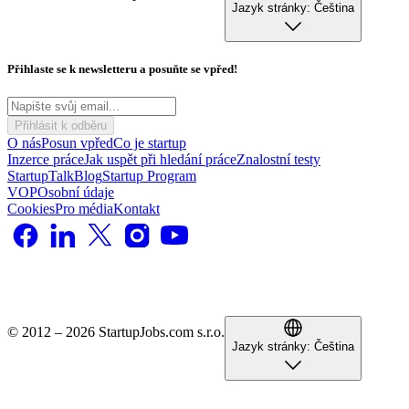
Jazyk stránky:
Čeština
Přihlaste se k newsletteru a posuňte se vpřed!
Přihlásit k odběru
O nás
Posun vpřed
Co je startup
Inzerce práce
Jak uspět při hledání práce
Znalostní testy
StartupTalk
Blog
Startup Program
VOP
Osobní údaje
Cookies
Pro média
Kontakt
© 2012 – 2026 StartupJobs.com s.r.o.
Jazyk stránky:
Čeština