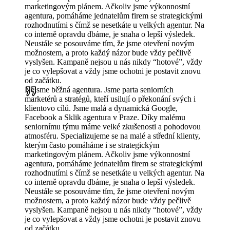
marketingovým plánem. Ačkoliv jsme výkonnostní
agentura, pomáháme jednatelům firem se strategickými
rozhodnutími s čímž se nesetkáte u velkých agentur. Na
co interně opravdu dbáme, je snaha o lepší výsledek.
Neustále se posouváme tím, že jsme otevření novým
možnostem, a proto každý názor bude vždy pečlivě
vyslyšen. Kampaně nejsou u nás nikdy “hotové”, vždy
je co vylepšovat a vždy jsme ochotni je postavit znovu
od začátku.
Nejsme běžná agentura. Jsme parta seniorních
marketérů a stratégů, kteří usilují o překonání svých i
klientovo cílů. Jsme malá a dynamická Google,
Facebook a Sklik agentura v Praze. Díky malému
seniornímu týmu máme velké zkušenosti a pohodovou
atmosféru. Specializujeme se na malé a střední klienty,
kterým často pomáháme i se strategickým
marketingovým plánem. Ačkoliv jsme výkonnostní
agentura, pomáháme jednatelům firem se strategickými
rozhodnutími s čímž se nesetkáte u velkých agentur. Na
co interně opravdu dbáme, je snaha o lepší výsledek.
Neustále se posouváme tím, že jsme otevření novým
možnostem, a proto každý názor bude vždy pečlivě
vyslyšen. Kampaně nejsou u nás nikdy “hotové”, vždy
je co vylepšovat a vždy jsme ochotni je postavit znovu
od začátku.