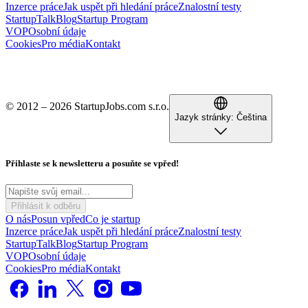
Inzerce práce
Jak uspět při hledání práce
Znalostní testy
StartupTalk
Blog
Startup Program
VOP
Osobní údaje
Cookies
Pro média
Kontakt
© 2012 – 2026 StartupJobs.com s.r.o.
Jazyk stránky:
Čeština
Přihlaste se k newsletteru a posuňte se vpřed!
Přihlásit k odběru
O nás
Posun vpřed
Co je startup
Inzerce práce
Jak uspět při hledání práce
Znalostní testy
StartupTalk
Blog
Startup Program
VOP
Osobní údaje
Cookies
Pro média
Kontakt