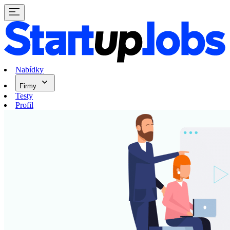
Nabídky
Firmy
Testy
Profil