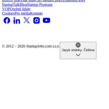
Inzerce práce
Jak uspět při hledání práce
Znalostní testy
StartupTalk
Blog
Startup Program
VOP
Osobní údaje
Cookies
Pro média
Kontakt
© 2012 – 2026 StartupJobs.com s.r.o.
Jazyk stránky:
Čeština