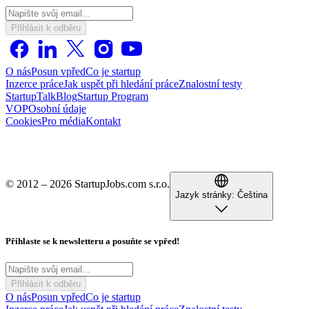
Přihlásit k odběru
O nás
Posun vpřed
Co je startup
Inzerce práce
Jak uspět při hledání práce
Znalostní testy
StartupTalk
Blog
Startup Program
VOP
Osobní údaje
Cookies
Pro média
Kontakt
© 2012 – 2026 StartupJobs.com s.r.o.
Jazyk stránky:
Čeština
Přihlaste se k newsletteru a posuňte se vpřed!
Přihlásit k odběru
O nás
Posun vpřed
Co je startup