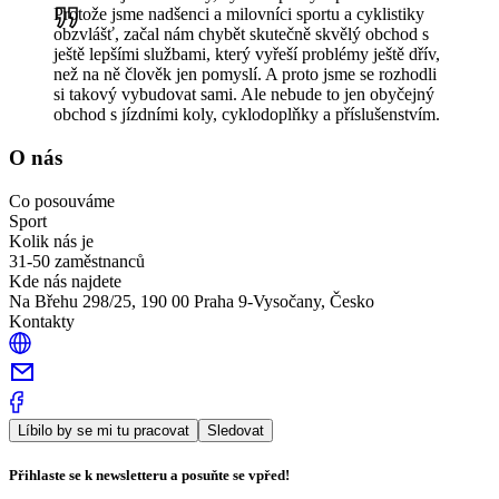
Protože jsme nadšenci a milovníci sportu a cyklistiky
obzvlášť, začal nám chybět skutečně skvělý obchod s
ještě lepšími službami, který vyřeší problémy ještě dřív,
než na ně člověk jen pomyslí. A proto jsme se rozhodli
si takový vybudovat sami. Ale nebude to jen obyčejný
obchod s jízdními koly, cyklodoplňky a příslušenstvím.
O nás
Co posouváme
Sport
Kolik nás je
31-50 zaměstnanců
Kde nás najdete
Na Břehu 298/25, 190 00 Praha 9-Vysočany, Česko
Kontakty
Líbilo by se mi tu pracovat
Sledovat
Přihlaste se k newsletteru a posuňte se vpřed!