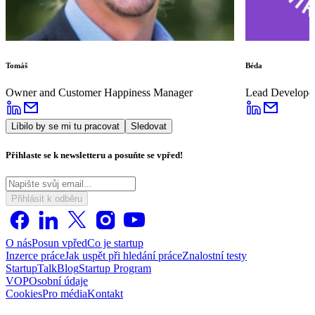
Tomáš
Béda
Owner and Customer Happiness Manager
Lead Develope
Líbilo by se mi tu pracovat
Sledovat
Přihlaste se k newsletteru a posuňte se vpřed!
Přihlásit k odběru
O nás
Posun vpřed
Co je startup
Inzerce práce
Jak uspět při hledání práce
Znalostní testy
StartupTalk
Blog
Startup Program
VOP
Osobní údaje
Cookies
Pro média
Kontakt