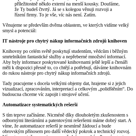
příležitostně někdo externí na menší kousky. Doufáme,
že Ty budeš čtvrtý. Já se s kolegou věnuji rozvoji a
řízení firmy. To je vše, víc nás není. Zatím.
Věnujeme se především dvěma oblastem, ve kterých vidíme velký
smysl a potenciál:
IT nástroje pro chytrý nákup informačních zdrojů knihoven
Knihovny po celém světě poskytují studentům, vědcům i běžným
smrtelníkům fantastické služby a nepřeberné množství informací.
Aby byly informace poskytované knihovnami ještě lepší a čtenáři
měli k dispozici přesně to, co chtějí a potřebují, dáváme knihovnám
do rukou nástroje pro chytrý nákup informačních zdrojů.
Tady pracujeme s docela velkými objemy dat, hrajeme si z jejich
vizualizací, zpracováním, interpretací a celkovým „polidštěním“. Do
budoucna chceme víc zapojit i strojové učení.
Automatizace systematických rešerší
S tím teprve začínáme. Nicméně díky dlouholetým zkušenostem s
odbornými literárními a patentovými rešeršemi máme dobrý start. A
víme, že automatizace rešerší je nesmírně žádoucí a bude
obrovským přínosem pro další vědecký pokrok a technický rozvoj.