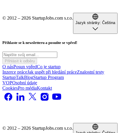
© 2012 – 2026 StartupJobs.com s.r.o.
Jazyk stránky:
Čeština
Přihlaste se k newsletteru a posuňte se vpřed!
Přihlásit k odběru
O nás
Posun vpřed
Co je startup
Inzerce práce
Jak uspět při hledání práce
Znalostní testy
StartupTalk
Blog
Startup Program
VOP
Osobní údaje
Cookies
Pro média
Kontakt
© 2012 – 2026 StartupJobs.com s.r.o.
Jazyk stránky:
Čeština