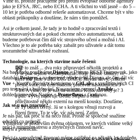
Víme to, protože pracujeme pro přední evropské odborné agentury
jako je EFSA, JRC, nebo ECHA. A ti všichni to vidí jasně – do 5 –
10 let je potřeba odborné rešerše automatizovat. Chceme být v této
oblasti průkopníky a doufáme, že nám s tím pomůžeš.
Asi je celkem jasné, že tady je to hodně o zpracování textů i
strukturovaných dat a pokud chceme něco automatizovat, tak
budeme potřebovat čím dál víc strojového učení a možná i AI.
Všechno je to ale potřeba taky zabalit pro uživatele a dát tomu
srozumitelné uživatelské rozhraní.
Technologie, na kterých stavíme naše řešení:
Jistě to znáš ... dva roky připravuješ několik projektů a
Na backendu používáme
Django
+ Django REST Framework, jako
ty se pak sejdou všechny naráz. To je přesně situace, ve
databázi
Postgres
a na frontend někde ještě Django ale čím dál víc
které teď jsme s BIG DIG DATA. Jinými slovy, celkem
Vue
+ Vuetify. Projekty hostujeme v
GitLab
u s využitím jejich CI
přesně víme, na čem budeme pracovat následujících 3 –
pro testování a buildování. Nasazujeme pomocí
Ansible
,
5 let. A víme, že je nás na to málo. Kolik nás tedy je? 3
dohledujeme přes Nagios +
Prometheus
s Grafanou.
a půl. Vývoj zajišťuje Béda, Štěpán a Míla +
příležitostně někdo externí na menší kousky. Doufáme,
Jak se u nás pracuje?
že Ty budeš čtvrtý. Já se s kolegou věnuji rozvoji a
řízení firmy. To je vše, víc nás není. Zatím.
Je nás pár, tak proč si na něco hrát. Prostě se společně snažíme
odvádět co nejlepší
Věnujeme se především dvěma oblastem, ve kterých vidíme velký
práci s minimem stresu a zbytečných činností navíc.
smysl a potenciál:
Práci (a samozřejmě finance) máme zajištěné na několik let dopředu,
IT nástroje pro chytrý nákup informačních zdrojů knihoven