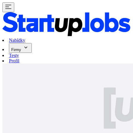
Nabídky
Firmy
Testy
Profil