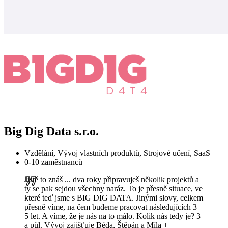
Big Dig Data s.r.o.
Vzdělání, Vývoj vlastních produktů, Strojové učení, SaaS
0-10 zaměstnanců
Jistě to znáš ... dva roky připravuješ několik projektů a
ty se pak sejdou všechny naráz. To je přesně situace, ve
které teď jsme s BIG DIG DATA. Jinými slovy, celkem
přesně víme, na čem budeme pracovat následujících 3 –
5 let. A víme, že je nás na to málo. Kolik nás tedy je? 3
a půl. Vývoj zajišťuje Béda, Štěpán a Míla +