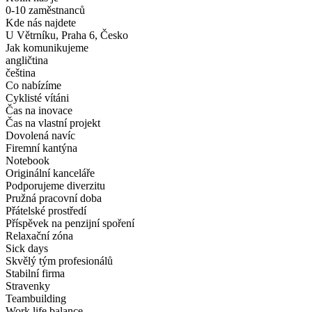
0-10 zaměstnanců
Kde nás najdete
U Větrníku, Praha 6, Česko
Jak komunikujeme
angličtina
čeština
Co nabízíme
Cyklisté vítáni
Čas na inovace
Čas na vlastní projekt
Dovolená navíc
Firemní kantýna
Notebook
Originální kanceláře
Podporujeme diverzitu
Pružná pracovní doba
Přátelské prostředí
Příspěvek na penzijní spoření
Relaxační zóna
Sick days
Skvělý tým profesionálů
Stabilní firma
Stravenky
Teambuilding
Work life balance