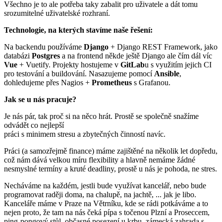
Všechno je to ale potřeba taky zabalit pro uživatele a dát tomu
srozumitelné uživatelské rozhraní.
Technologie, na kterých stavíme naše řešení:
Na backendu používáme
Django
+ Django REST Framework, jako
databázi
Postgres
a na frontend někde ještě Django ale čím dál víc
Vue
+ Vuetify. Projekty hostujeme v
GitLab
u s využitím jejich CI
pro testování a buildování. Nasazujeme pomocí
Ansible
,
dohledujeme přes Nagios +
Prometheus
s Grafanou.
Jak se u nás pracuje?
Je nás pár, tak proč si na něco hrát. Prostě se společně snažíme
odvádět co nejlepší
práci s minimem stresu a zbytečných činností navíc.
Práci (a samozřejmě finance) máme zajištěné na několik let dopředu,
což nám dává velkou míru flexibility a hlavně nemáme žádné
nesmyslné termíny a kruté deadliny, prostě u nás je pohoda, ne stres.
Necháváme na každém, jestli bude využívat kancelář, nebo bude
programovat raději doma, na chalupě, na jachtě, ... jak je libo.
Kanceláře máme v Praze na Větrníku, kde se rádi potkáváme a to
nejen proto, že tam na nás čeká pípa s točenou Plzní a Proseccem,
ping-pongový stůl, občasné posezení u krbu, zámecká zahrada s