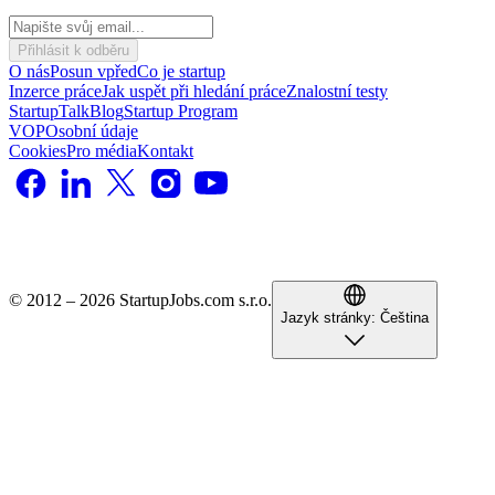
Přihlásit k odběru
O nás
Posun vpřed
Co je startup
Inzerce práce
Jak uspět při hledání práce
Znalostní testy
StartupTalk
Blog
Startup Program
VOP
Osobní údaje
Cookies
Pro média
Kontakt
© 2012 – 2026 StartupJobs.com s.r.o.
Jazyk stránky:
Čeština