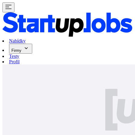
Nabídky
Firmy
Testy
Profil