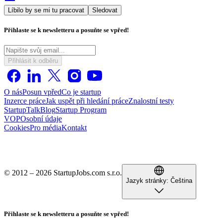
Líbilo by se mi tu pracovat
Sledovat
Přihlaste se k newsletteru a posuňte se vpřed!
Přihlásit k odběru
O nás
Posun vpřed
Co je startup
Inzerce práce
Jak uspět při hledání práce
Znalostní testy
StartupTalk
Blog
Startup Program
VOP
Osobní údaje
Cookies
Pro média
Kontakt
© 2012 – 2026 StartupJobs.com s.r.o.
Jazyk stránky:
Čeština
Přihlaste se k newsletteru a posuňte se vpřed!