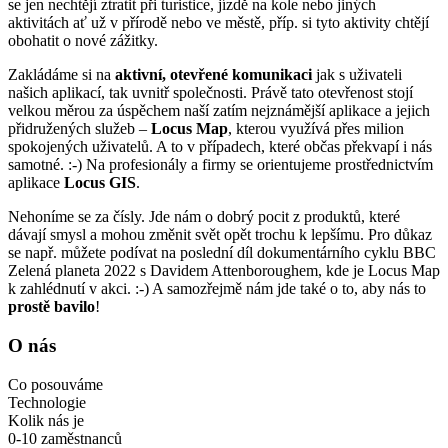
se jen nechtějí ztratit při turistice, jízdě na kole nebo jiných
aktivitách ať už v přírodě nebo ve městě, příp. si tyto aktivity chtějí
obohatit o nové zážitky.
Zakládáme si na
aktivní, otevřené komunikaci
jak s uživateli
našich aplikací, tak uvnitř společnosti. Právě tato otevřenost stojí
velkou měrou za úspěchem naší zatím nejznámější aplikace a jejich
přidružených služeb –
Locus Map
, kterou využívá přes milion
spokojených uživatelů. A to v případech, které občas překvapí i nás
samotné. :-) Na profesionály a firmy se orientujeme prostřednictvím
aplikace
Locus GIS
.
Nehoníme se za čísly. Jde nám o dobrý pocit z produktů, které
dávají smysl a mohou změnit svět opět trochu k lepšímu. Pro důkaz
se např. můžete podívat na poslední díl dokumentárního cyklu BBC
Zelená planeta 2022 s Davidem Attenboroughem, kde je Locus Map
k zahlédnutí v akci. :-) A samozřejmě nám jde také o to, aby nás to
prostě bavilo
!
O nás
Co posouváme
Technologie
Kolik nás je
0-10 zaměstnanců