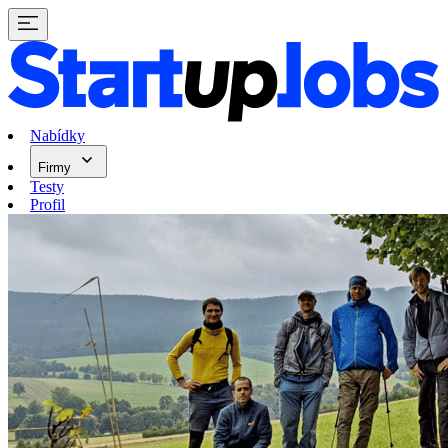
Nabídky
Firmy
Testy
Profil