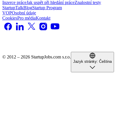
Inzerce práce
Jak uspět při hledání práce
Znalostní testy
StartupTalk
Blog
Startup Program
VOP
Osobní údaje
Cookies
Pro média
Kontakt
© 2012 – 2026 StartupJobs.com s.r.o.
Jazyk stránky:
Čeština