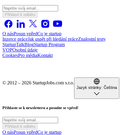
Přihlásit k odběru
O nás
Posun vpřed
Co je startup
Inzerce práce
Jak uspět při hledání práce
Znalostní testy
StartupTalk
Blog
Startup Program
VOP
Osobní údaje
Cookies
Pro média
Kontakt
© 2012 – 2026 StartupJobs.com s.r.o.
Jazyk stránky:
Čeština
Přihlaste se k newsletteru a posuňte se vpřed!
Přihlásit k odběru
O nás
Posun vpřed
Co je startup