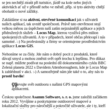
se jen nechtějí ztratit při turistice, jízdě na kole nebo jiných
aktivitách ať už v přírodě nebo ve městě, příp. si tyto aktivity chtějí
obohatit o nové zážitky.
Zakládáme si na
aktivní, otevřené komunikaci
jak s uživateli
našich aplikací, tak uvnitř společnosti. Právě tato otevřenost stojí
velkou měrou za úspěchem naší zatím nejznámější aplikace a jejich
přidružených služeb –
Locus Map
, kterou využívá přes milion
spokojených uživatelů. A to v případech, které občas překvapí i nás
samotné. :-) Na profesionály a firmy se orientujeme prostřednictvím
aplikace
Locus GIS
.
Nehoníme se za čísly. Jde nám o dobrý pocit z produktů, které
dávají smysl a mohou změnit svět opět trochu k lepšímu. Pro důkaz
se např. můžete podívat na poslední díl dokumentárního cyklu BBC
Zelená planeta 2022 s Davidem Attenboroughem, kde je Locus Map
k zahlédnutí v akci. :-) A samozřejmě nám jde také o to, aby nás to
prostě bavilo
!
Objevujte svět outdooru s našimi GPS mapovými
aplikacemi.
Českou společnost
Asamm Software, s. r. o.
jsme založili začátkem
roku 2012. Vyvíjíme a poskytujeme outdoorové mapové a
lokalizační služby pro náročnější a pokročilé uživatele, ale i ty, kteří