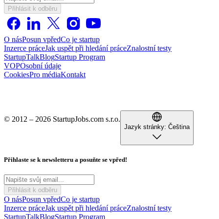
Přihlásit k odběru
O nás
Posun vpřed
Co je startup
Inzerce práce
Jak uspět při hledání práce
Znalostní testy
StartupTalk
Blog
Startup Program
VOP
Osobní údaje
Cookies
Pro média
Kontakt
© 2012 – 2026 StartupJobs.com s.r.o.
Jazyk stránky:
Čeština
Přihlaste se k newsletteru a posuňte se vpřed!
Přihlásit k odběru
O nás
Posun vpřed
Co je startup
Inzerce práce
Jak uspět při hledání práce
Znalostní testy
StartupTalk
Blog
Startup Program