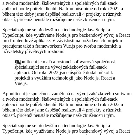
a tvorbu moderních, škálovatelných a spolehlivých full-stack
aplikací podle potřeb klientů. Na trhu působíme od roku 2022 a
během této doby jsme úspěšně realizovali 4 projekty z různých
oblastí, přičemž neustále rozšiřujeme naše zkušenosti i tým.
Specializujeme se především na technologie JavaScript a
TypeScript, kde využíváme Node.js pro backendový vývoj a React
pro frontendové aplikace. V závislosti na požadavcích projektu
pracujeme také s frameworkem Vue.js pro tvorbu moderních a
uživatelsky přívětivých rozhraní.
Appnificent je malá a rostoucí softwarová společnost
specializující se na vývoj zakázkových full-stack
aplikací. Od roku 2022 jsme úspěšně dodali několik
projektů s využitím technologií jako Node.js, React a
Vue.js.
Appnificent je společnost zaměřená na vývoj zakázkového softwaru
a tvorbu moderních, škálovatelných a spolehlivých full-stack
aplikací podle potřeb klientů. Na trhu působíme od roku 2022 a
během této doby jsme úspěšně realizovali 4 projekty z různých
oblastí, přičemž neustále rozšiřujeme naše zkušenosti i tým.
Specializujeme se především na technologie JavaScript a
TypeScript, kde využíváme Node.js pro backendový vývoj a React