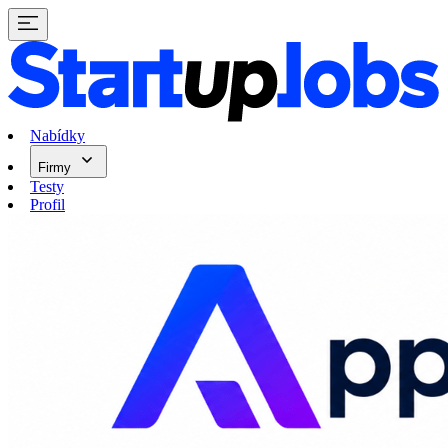
Nabídky
Firmy
Testy
Profil