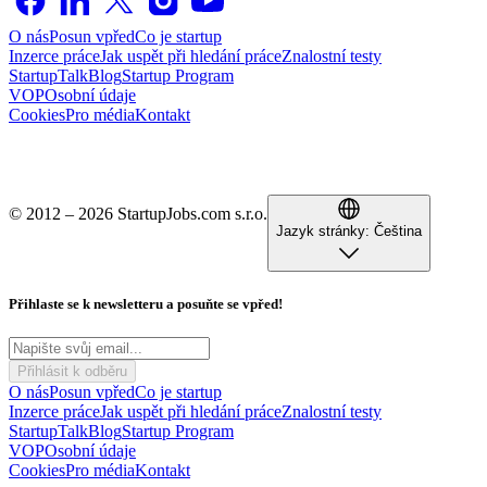
O nás
Posun vpřed
Co je startup
Inzerce práce
Jak uspět při hledání práce
Znalostní testy
StartupTalk
Blog
Startup Program
VOP
Osobní údaje
Cookies
Pro média
Kontakt
© 2012 – 2026 StartupJobs.com s.r.o.
Jazyk stránky:
Čeština
Přihlaste se k newsletteru a posuňte se vpřed!
Přihlásit k odběru
O nás
Posun vpřed
Co je startup
Inzerce práce
Jak uspět při hledání práce
Znalostní testy
StartupTalk
Blog
Startup Program
VOP
Osobní údaje
Cookies
Pro média
Kontakt