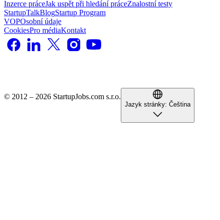
Inzerce práce
Jak uspět při hledání práce
Znalostní testy
StartupTalk
Blog
Startup Program
VOP
Osobní údaje
Cookies
Pro média
Kontakt
© 2012 – 2026 StartupJobs.com s.r.o.
Jazyk stránky:
Čeština