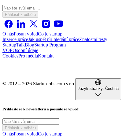
Přihlásit k odběru
O nás
Posun vpřed
Co je startup
Inzerce práce
Jak uspět při hledání práce
Znalostní testy
StartupTalk
Blog
Startup Program
VOP
Osobní údaje
Cookies
Pro média
Kontakt
© 2012 – 2026 StartupJobs.com s.r.o.
Jazyk stránky:
Čeština
Přihlaste se k newsletteru a posuňte se vpřed!
Přihlásit k odběru
O nás
Posun vpřed
Co je startup