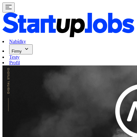
Nabídky
Firmy
Testy
Profil