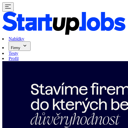
Nabídky
Firmy
Testy
Profil