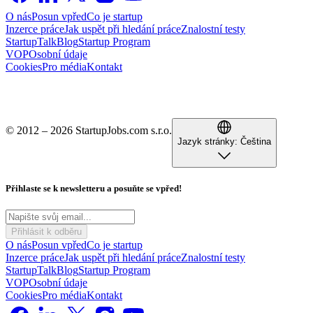
O nás
Posun vpřed
Co je startup
Inzerce práce
Jak uspět při hledání práce
Znalostní testy
StartupTalk
Blog
Startup Program
VOP
Osobní údaje
Cookies
Pro média
Kontakt
© 2012 – 2026 StartupJobs.com s.r.o.
Jazyk stránky:
Čeština
Přihlaste se k newsletteru a posuňte se vpřed!
Přihlásit k odběru
O nás
Posun vpřed
Co je startup
Inzerce práce
Jak uspět při hledání práce
Znalostní testy
StartupTalk
Blog
Startup Program
VOP
Osobní údaje
Cookies
Pro média
Kontakt