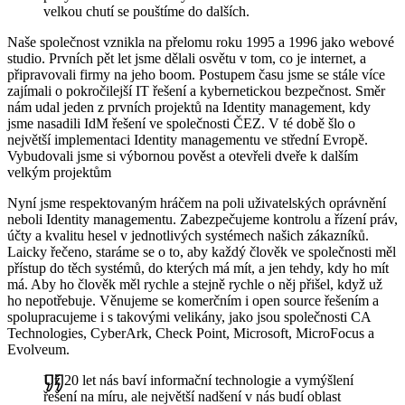
velkou chutí se pouštíme do dalších.
Naše společnost vznikla na přelomu roku 1995 a 1996 jako webové
studio. Prvních pět let jsme dělali osvětu v tom, co je internet, a
připravovali firmy na jeho boom. Postupem času jsme se stále více
zajímali o pokročilejší IT řešení a kybernetickou bezpečnost. Směr
nám udal jeden z prvních projektů na Identity management, kdy
jsme nasadili IdM řešení ve společnosti ČEZ. V té době šlo o
největší implementaci Identity managementu ve střední Evropě.
Vybudovali jsme si výbornou pověst a otevřeli dveře k dalším
velkým projektům
Nyní jsme respektovaným hráčem na poli uživatelských oprávnění
neboli Identity managementu. Zabezpečujeme kontrolu a řízení práv,
účty a kvalitu hesel v jednotlivých systémech našich zákazníků.
Laicky řečeno, staráme se o to, aby každý člověk ve společnosti měl
přístup do těch systémů, do kterých má mít, a jen tehdy, kdy ho mít
má. Aby ho člověk měl rychle a stejně rychle o něj přišel, když už
ho nepotřebuje. Věnujeme se komerčním i open source řešením a
spolupracujeme i s takovými velikány, jako jsou společnosti CA
Technologies, CyberArk, Check Point, Microsoft, MicroFocus a
Evolveum.
Už 20 let nás baví informační technologie a vymýšlení
řešení na míru, ale největší nadšení v nás budí oblast