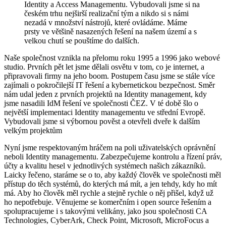
Identity a Access Managementu. Vybudovali jsme si na
českém trhu nejširší realizační tým a nikdo si s námi
nezadá v množství nástrojů, které ovládáme. Máme
prsty ve většině nasazených řešení na našem území a s
velkou chutí se pouštíme do dalších.
Naše společnost vznikla na přelomu roku 1995 a 1996 jako webové
studio. Prvních pět let jsme dělali osvětu v tom, co je internet, a
připravovali firmy na jeho boom. Postupem času jsme se stále více
zajímali o pokročilejší IT řešení a kybernetickou bezpečnost. Směr
nám udal jeden z prvních projektů na Identity management, kdy
jsme nasadili IdM řešení ve společnosti ČEZ. V té době šlo o
největší implementaci Identity managementu ve střední Evropě.
Vybudovali jsme si výbornou pověst a otevřeli dveře k dalším
velkým projektům
Nyní jsme respektovaným hráčem na poli uživatelských oprávnění
neboli Identity managementu. Zabezpečujeme kontrolu a řízení práv,
účty a kvalitu hesel v jednotlivých systémech našich zákazníků.
Laicky řečeno, staráme se o to, aby každý člověk ve společnosti měl
přístup do těch systémů, do kterých má mít, a jen tehdy, kdy ho mít
má. Aby ho člověk měl rychle a stejně rychle o něj přišel, když už
ho nepotřebuje. Věnujeme se komerčním i open source řešením a
spolupracujeme i s takovými velikány, jako jsou společnosti CA
Technologies, CyberArk, Check Point, Microsoft, MicroFocus a