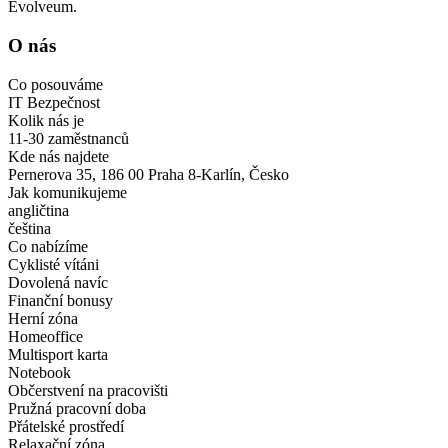
Evolveum.
O nás
Co posouváme
IT Bezpečnost
Kolik nás je
11-30 zaměstnanců
Kde nás najdete
Pernerova 35, 186 00 Praha 8-Karlín, Česko
Jak komunikujeme
angličtina
čeština
Co nabízíme
Cyklisté vítáni
Dovolená navíc
Finanční bonusy
Herní zóna
Homeoffice
Multisport karta
Notebook
Občerstvení na pracovišti
Pružná pracovní doba
Přátelské prostředí
Relaxační zóna