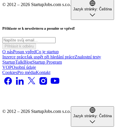
© 2012 – 2026 StartupJobs.com s.r.o.
Jazyk stránky:
Čeština
Přihlaste se k newsletteru a posuňte se vpřed!
Přihlásit k odběru
O nás
Posun vpřed
Co je startup
Inzerce práce
Jak uspět při hledání práce
Znalostní testy
StartupTalk
Blog
Startup Program
VOP
Osobní údaje
Cookies
Pro média
Kontakt
© 2012 – 2026 StartupJobs.com s.r.o.
Jazyk stránky:
Čeština