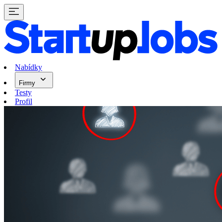
Nabídky
Firmy
Testy
Profil