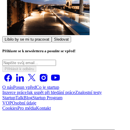
Líbilo by se mi tu pracovat
Sledovat
Přihlaste se k newsletteru a posuňte se vpřed!
Přihlásit k odběru
O nás
Posun vpřed
Co je startup
Inzerce práce
Jak uspět při hledání práce
Znalostní testy
StartupTalk
Blog
Startup Program
VOP
Osobní údaje
Cookies
Pro média
Kontakt