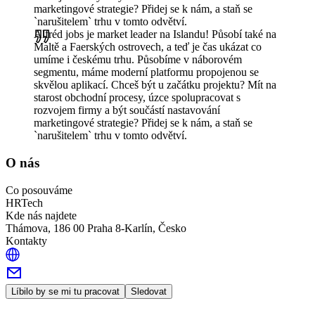
marketingové strategie? Přidej se k nám, a staň se
`narušitelem` trhu v tomto odvětví.
Alfréd jobs je market leader na Islandu! Působí také na
Maltě a Faerských ostrovech, a teď je čas ukázat co
umíme i českému trhu. Působíme v náborovém
segmentu, máme moderní platformu propojenou se
skvělou aplikací. Chceš být u začátku projektu? Mít na
starost obchodní procesy, úzce spolupracovat s
rozvojem firmy a být součástí nastavování
marketingové strategie? Přidej se k nám, a staň se
`narušitelem` trhu v tomto odvětví.
O nás
Co posouváme
HRTech
Kde nás najdete
Thámova, 186 00 Praha 8-Karlín, Česko
Kontakty
Líbilo by se mi tu pracovat
Sledovat