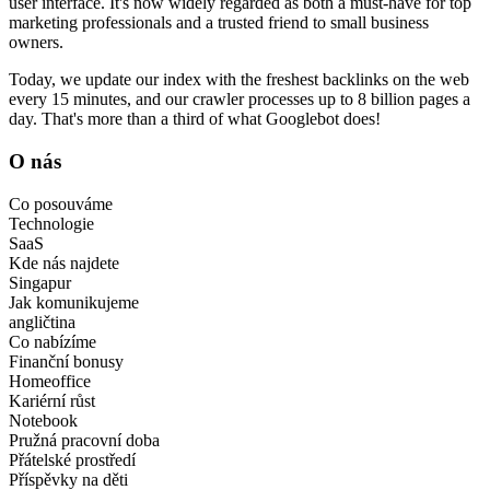
user interface. It's now widely regarded as both a must-have for top
marketing professionals and a trusted friend to small business
owners.
Today, we update our index with the freshest backlinks on the web
every 15 minutes, and our crawler processes up to 8 billion pages a
day. That's more than a third of what Googlebot does!
O nás
Co posouváme
Technologie
SaaS
Kde nás najdete
Singapur
Jak komunikujeme
angličtina
Co nabízíme
Finanční bonusy
Homeoffice
Kariérní růst
Notebook
Pružná pracovní doba
Přátelské prostředí
Příspěvky na děti