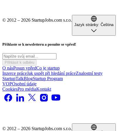
© 2012 – 2026 StartupJobs.com s.r.o.
Jazyk stránky:
Čeština
Přihlaste se k newsletteru a posuňte se vpřed!
Přihlásit k odběru
O nás
Posun vpřed
Co je startup
Inzerce práce
Jak uspět při hledání práce
Znalostní testy
StartupTalk
Blog
Startup Program
VOP
Osobní údaje
Cookies
Pro média
Kontakt
© 2012 – 2026 StartupJobs.com s.r.o.