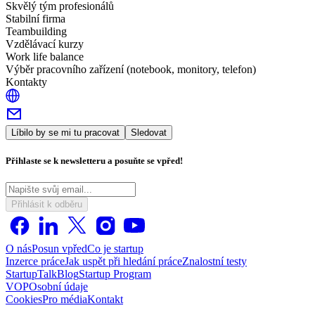
Skvělý tým profesionálů
Stabilní firma
Teambuilding
Vzdělávací kurzy
Work life balance
Výběr pracovního zařízení (notebook, monitory, telefon)
Kontakty
Líbilo by se mi tu pracovat
Sledovat
Přihlaste se k newsletteru a posuňte se vpřed!
Přihlásit k odběru
O nás
Posun vpřed
Co je startup
Inzerce práce
Jak uspět při hledání práce
Znalostní testy
StartupTalk
Blog
Startup Program
VOP
Osobní údaje
Cookies
Pro média
Kontakt