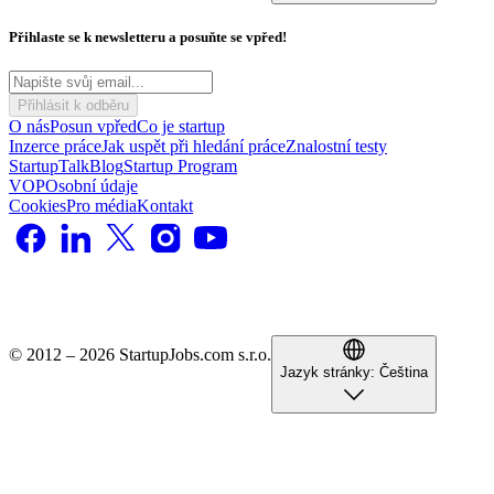
Přihlaste se k newsletteru a posuňte se vpřed!
Přihlásit k odběru
O nás
Posun vpřed
Co je startup
Inzerce práce
Jak uspět při hledání práce
Znalostní testy
StartupTalk
Blog
Startup Program
VOP
Osobní údaje
Cookies
Pro média
Kontakt
© 2012 – 2026 StartupJobs.com s.r.o.
Jazyk stránky:
Čeština