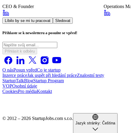
CEO & Founder
Operations Ma
Líbilo by se mi tu pracovat
Sledovat
Přihlaste se k newsletteru a posuňte se vpřed!
Přihlásit k odběru
O nás
Posun vpřed
Co je startup
Inzerce práce
Jak uspět při hledání práce
Znalostní testy
StartupTalk
Blog
Startup Program
VOP
Osobní údaje
Cookies
Pro média
Kontakt
© 2012 – 2026 StartupJobs.com s.r.o.
Jazyk stránky:
Čeština