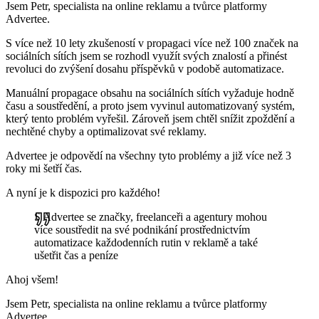
Jsem Petr, specialista na online reklamu a tvůrce platformy
Advertee.
S více než 10 lety zkušeností v propagaci více než 100 značek na
sociálních sítích jsem se rozhodl využít svých znalostí a přinést
revoluci do zvýšení dosahu příspěvků v podobě automatizace.
Manuální propagace obsahu na sociálních sítích vyžaduje hodně
času a soustředění, a proto jsem vyvinul automatizovaný systém,
který tento problém vyřešil. Zároveň jsem chtěl snížit zpoždění a
nechtěné chyby a optimalizovat své reklamy.
Advertee je odpovědí na všechny tyto problémy a již více než 3
roky mi šetří čas.
A nyní je k dispozici pro každého!
S Advertee se značky, freelanceři a agentury mohou
více soustředit na své podnikání prostřednictvím
automatizace každodenních rutin v reklamě a také
ušetřit čas a peníze
Ahoj všem!
Jsem Petr, specialista na online reklamu a tvůrce platformy
Advertee.